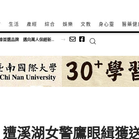
方
生活
產經
綜合
娛樂
文教
身心𩆜
醫藥健
智匯保經人力成長雙冠王三連霸！保經業人力登錄首選品牌 邁向萬人保經新里程
 遭溪湖女警鷹眼緝獲