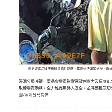
楊男經毒品唾液檢驗呈陽性反應，當場依法逮捕送辦。(圖/
溪湖分局呼籲，毒品會嚴重影響駕駛判斷力及反應能
取締毒駕勤務，
全力維護用路人安全，並呼籲民眾切
圖/溪湖分局提供