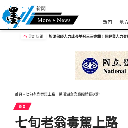
熱門
地
最新新聞
首頁
»
七旬老翁毒駕上路 遭溪湖女警鷹眼緝獲送辦
綜合
七旬老翁毒駕上路