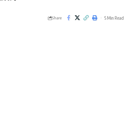
5 Min Read
Share