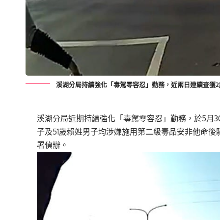
溪湖分局持續強化「毒駕零容忍」勤務，近兩日連續查獲2
溪湖分局近期持續強化「毒駕零容忍」勤務，於5月3
子及51歲賴姓男子均涉嫌施用第二級毒品安非他
命後
署偵辦。