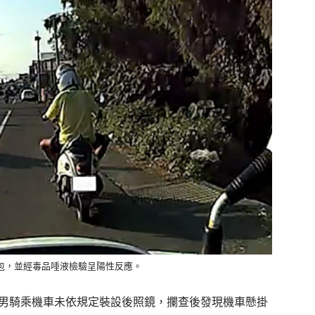
包，並經毒品唾液檢驗呈陽性反應。
男騎乘機車未依規定裝設後照鏡，
攔查後發現機車懸掛