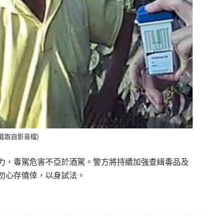
截取自影音檔)
力，
毒駕危害不亞於酒駕。警方將持續加強查緝毒品及
勿心存僥倖，以身試法。