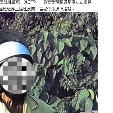
呈陽性反應；31日下午，
員警發現賴男騎車左右搖晃、
經檢驗亦呈陽性反應，
當場依法逮捕送辦。