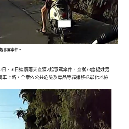
起毒駕案件。
0日、
31日連續兩天查獲2起毒駕案件，
查獲73歲楊姓男
騎車上路，全案依公共危險及毒品等罪嫌移送彰化地檢