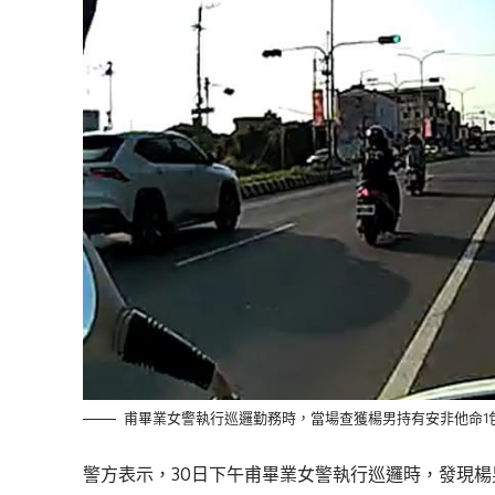
甫畢業女警執行巡邏勤務時，當場查獲楊男持有安非他命1
警方表示，30日下午甫畢業女警執行巡邏時，
發現楊