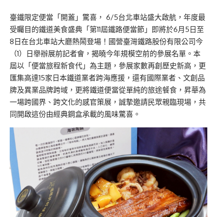
臺鐵限定便當「開蓋」驚喜， 6/5台北車站盛大啟航，年度最
受矚目的鐵道美食盛典「第11屆鐵路便當節」即將於6月5日至
8日在台北車站大廳熱鬧登場！國營臺灣鐵路股份有限公司今
（1）日舉辦展前記者會，揭曉今年規模空前的參展名單。本
屆以「便當旅程新食代」為主題，參展家數再創歷史新高，更
匯集高達15家日本鐵道業者跨海應援，還有國際業者、文創品
牌及異業品牌跨域，更將鐵道便當從單純的旅途餐食，昇華為
一場跨國界、跨文化的感官策展，誠摯邀請民眾親臨現場，共
同開啟這份由經典鋼盒承載的風味驚喜。