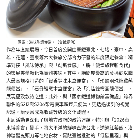
圖説：海味陶鍋便當。（台鐵提供）
作為年度總展場，今日首度公開由臺鐵臺北、七堵、臺中、高
雄、花蓮、臺東等六大餐旅分部合力研發的年度限定餐盒，精
準對接「風味傳承」與「創新食感」，將「便當旅程新食代」
的策展美學轉化為實體美味。其中，詢問度最高的莫過於以職
人最高規格打造的「鰻香豐味木盒便當」、「珍饌羽珠燒雞蒸
籠便當」、「石分鰻意木盒便當」及「海陸雙響蒸籠便當」，
展現極致款待之道；此外，與「國家鐵道博物館籌備處」跨界
聯名的S212與S206柴電機車頭經典便當，更透過復刻的視覺
記憶，讓便當成為收藏等級的文化載體。
本屆活動更深化了與地方政府的政策連結，特別與「2026台
東博覽會」攜手，將太平洋的鮮味直送台北。透過紅藜飯、洛
神糖醋鬼頭刀等在地食材，實踐臺鐵推動的「低碳里程」與