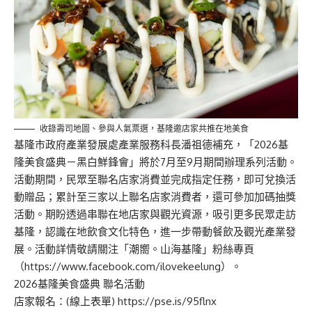
收錄壽司地圖、參與人氣票選，基隆邀店家共推在地美食
基隆市政府產業發展處產業服務科長潘祖德補充，「2026基
隆美食盛典－黑白鮮鋒會」將於7月至9月期間辦理系列活動。
活動期間，民眾至聯名店家消費並完成指定任務，即可兌換活
動贈品；累計至三家以上聯名店家消費者，還可參加加碼抽獎
活動。期盼透過串聯在地店家與觀光資源，吸引更多民眾走訪
基隆，認識在地飲食文化特色，進一步帶動餐飲及觀光產業發
展。活動詳情敬請關注「潮嚮。山海基隆」粉絲專頁
（
https://www.facebook.com/ilovekeelung
）。
2026基隆美食盛典 聯名活動
店家報名：(線上表單)
https://pse.is/95flnx