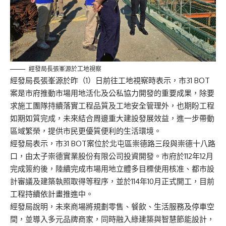
經發局長張峯源於工地視察
經發局長張峯源於昨（1）日前往工地視察時表示，市31 BOT
案是市府推動市場用地活化及公私協力開發的重要成果，除要
求施工團隊持續落實工程品質及工地安全管理外，也期盼工程
如期如質完成，未來結合周邊重大建設發展效益，進一步帶動
區域繁榮，提供市民更優質便利的生活環境。
經發局表示，市31 BOT案位於北屯區崇德路三段與崇德十八路
口，由太子崇德實業股份有限公司投資開發。市府於112年12月
完成簽約後，陸續完成市場用地立體多目標使用核准、都市設
計審議及建築執照取得等程序，並於114年10月正式開工，目前
工程持續依計畫推進中。
經發局說明，未來商場將規劃零售、餐飲、生活服務及停車空
間，並導入多元品牌商家，同時融入綠建築與智慧節能設計，