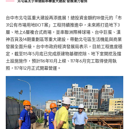
北屯區太子崇德館串聯重大建設 發展潛力看俏
台中市北屯區重大建設再添進展！總投資金額約18億元的「市
31公有市場用地BOT案」工程持續推進中，未來將打造地下3
層、地上6層複合式商場，並串聯洲際棒球場、台中巨蛋、漢
神百貨及14期重劃區等重大建設，帶動北屯區生活機能與商業
發展全面升級。台中市政府經濟發展局表示，目前工程進度穩
定，截至115年5月底已完成原建物基礎挖除、地下室開挖及擋
土設施施作，預計116年10月上樑、117年6月完工取得使用執
照，117年12月正式開幕營運。