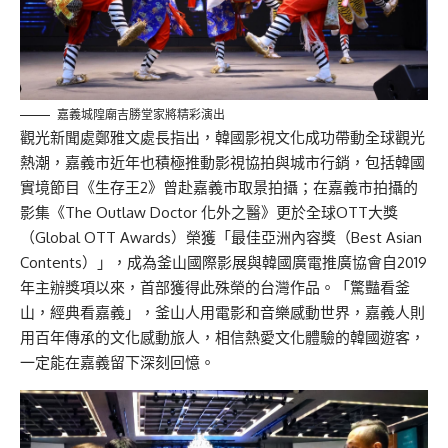
嘉義城隍廟吉勝堂家將精彩演出
觀光新聞處鄭雅文處長指出，韓國影視文化成功帶動全球觀光
熱潮，嘉義市近年也積極推動影視協拍與城市行銷，包括韓國
實境節目《生存王2》曾赴嘉義市取景拍攝；在嘉義市拍攝的
影集《The Outlaw Doctor 化外之醫》更於全球OTT大獎
（Global OTT Awards）榮獲「
最佳亞洲
內容獎（Best Asian
Contents）」，成為釜山國際影展與韓國廣電推廣協會自2019
年主辦獎項以來，首部獲得此殊榮的台灣作品。「
驚豔看釜
山
，經典看嘉義」，釜山人用電影和音樂感動世界，嘉義人則
用百年傳承的文化感動旅人，相信熱愛文化體驗的韓國遊客，
一定能在嘉義留下深刻回憶。