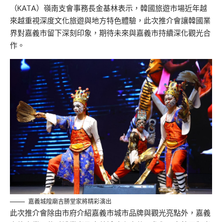
（KATA）嶺南支會事務長金基林表示，韓國旅遊市場近年越
來越重視深度文化旅遊與地方特色體驗，此次推
介
會讓韓國業
界對嘉義市留下深刻印象，期待未來與嘉義市持續深化觀光合
作。
嘉義城隍廟吉勝堂家將精彩演出
此次推
介
會除由市府介紹嘉義市城市品牌與觀光
亮點外
，嘉義