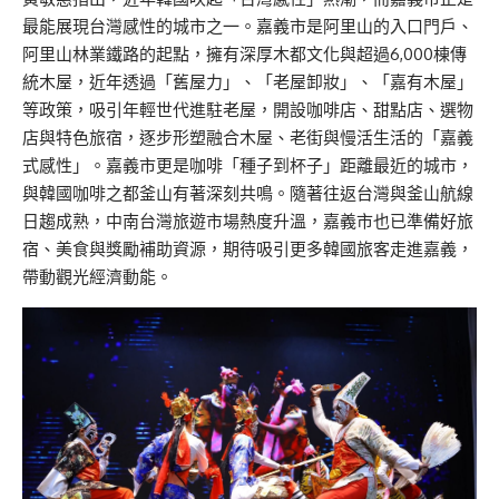
最能展現台灣感性的城市之
一
。嘉義市是阿里山的入口門戶、
阿里山林業鐵路的起點，擁有深厚木都文化與超過6,000棟傳
統木屋，近年透過「
舊屋力
」、「老屋卸妝」、「嘉有木屋」
等政策，吸引年輕世代進駐老屋，開設咖啡店、甜點店、
選物
店
與
特色旅宿
，逐步形塑融合木屋、老街與慢活生活的「嘉義
式感性」。嘉義市更是咖啡「種子到杯子」距離最近的城市，
與韓國咖啡之都釜山有著深刻共鳴。隨著往返台灣與釜山航線
日趨成熟，中南台灣旅遊市場熱度升溫，嘉義市也已
準備好旅
宿
、美食與獎勵補助資源，期待吸引更多韓國旅客走進嘉義，
帶動觀光經濟動能。