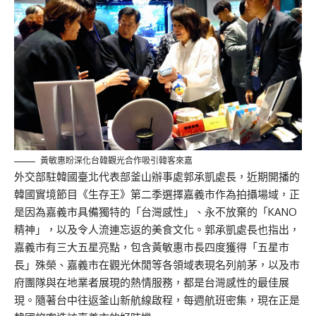
黃敏惠盼深化台韓觀光合作吸引韓客來嘉
外交部駐韓國臺北代表部釜山辦事處郭承凱處長，近期開播的
韓國實境節目《生存王》第二季選擇嘉義市作為拍攝場域，正
是因為嘉義市具備獨特的「台灣感性」、永不放棄的「KANO
精神」，以及令人流連忘返的美食文化。郭承凱處長也指出，
嘉義市有三大五星亮點，包含黃敏惠市長四度獲得「五星市
長」殊榮、嘉義市在觀光休閒等各領域表現名列前茅，以及市
府團隊與在地業者展現的熱情服務，都是台灣感性的最佳展
現。隨著台中往返釜山新航線啟程，每週航班密集，現在正是