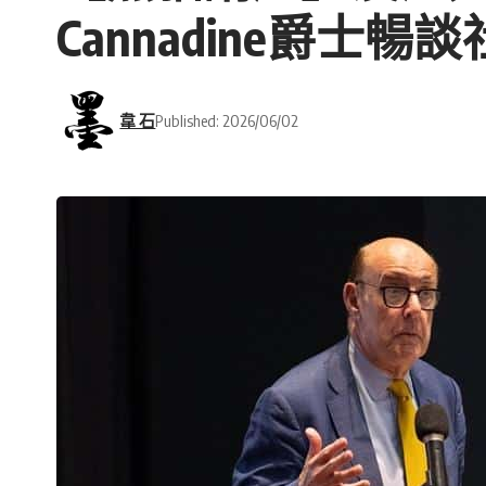
Cannadine爵士
韋 石
Published: 2026/06/02