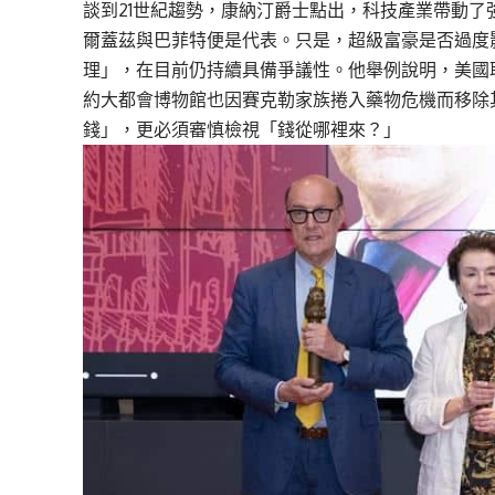
談到21世紀趨勢，康納汀爵士點出，科技產業帶動
爾蓋茲與巴菲特便是代表。只是，超級富豪是否過度
理」，在目前仍持續具備爭議性。他舉例說明，美國
約大都會博物館也因賽克勒家族捲入藥物危機而移除
錢」，更必須審慎檢視「錢從哪裡來？」