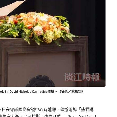
 David Nicholas Cannadine主講。（攝影／林郁翔）
28日在守謙國際會議中心有蓮廳，舉辦兩場「熊貓講
衛．尼可拉斯．康納汀爵士（Prof. Sir David