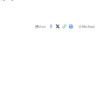
12 Min Read
Share