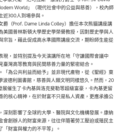
in the Modern World」（現代社會中的公益與慈善），校內師
近300人到場參與。
f. Dame Linda Colley）擔任本次熊貓講座講
為美國普林斯頓大學歷史學榮譽教授，因對歷史學與人
與宗旨，藉此促成高水準國際講座交流，期盼師生能從
表現，並特別提及今天演講所在地「守謙國際會議中
見臺灣高等教育與民間慈善力量的緊密結合。
。「為公共利益而給予」並非現代產物，從《聖經》東
牛津大學波德利圖書館，慈善與人類文明同樣悠久。然而，20
化發展催生了卡內基與洛克斐勒等超級富豪，卡內基更留
善的核心精神，在於財富不只是私人資產，更應承擔公
，深刻影響了全球的大學、醫院與文化機構發展。康納
金會創辦人的財富來源，往往伴隨著勞工壓迫或殖民主
了「財富與權力的不平等」。