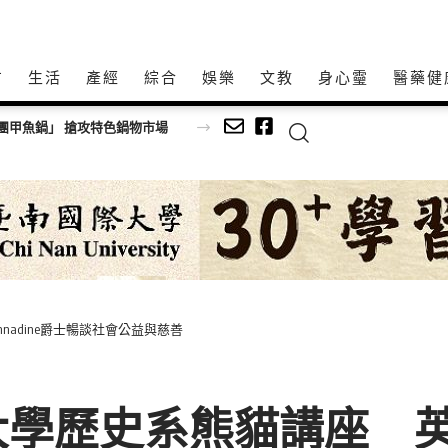
方
生活
產經
綜合
娛樂
文教
身心𩆜
醫藥健
團甲魚鍋」 搶攻特色鍋物市場
annadine爵士暢談社會公益與慈善
史系熊貓講座 英國Davi