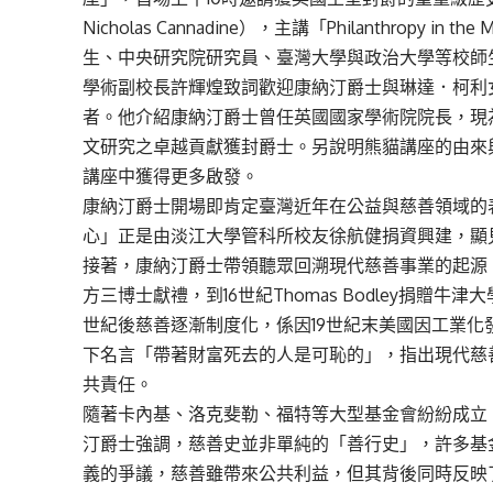
Nicholas Cannadine），主講「Philanthropy 
生、中央研究院研究員、臺灣大學與政治大學等校師生
學術副校長許輝煌致詞歡迎康納汀爵士與琳達．柯利女爵（Pro
者。他介紹康納汀爵士曾任英國國家學術院院長，現
文研究之卓越貢獻獲封爵士。另說明熊貓講座的由來
講座中獲得更多啟發。
康納汀爵士開場即肯定臺灣近年在公益與慈善領域的
心」正是由淡江大學管科所校友徐航健捐資興建，顯
接著，康納汀爵士帶領聽眾回溯現代慈善事業的起源
方三博士獻禮，到16世紀Thomas Bodley捐贈
世紀後慈善逐漸制度化，係因19世紀末美國因工業
下名言「帶著財富死去的人是可恥的」，指出現代慈
共責任。
隨著卡內基、洛克斐勒、福特等大型基金會紛紛成立
汀爵士強調，慈善史並非單純的「善行史」，許多基
義的爭議，慈善雖帶來公共利益，但其背後同時反映