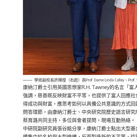
學術副校長許輝煌（右起）與Prof. Dame Linda Colley、Prof. 
康納汀爵士引用英國思想家R.H. Tawney的名
強調，慈善既反映財富不平等，也提供了富人回應社
得成功與財富，應思考如何以具備公共意識的方式回
問答環節，由康納汀爵士、中央研究院歷史語言研究
蔡育潞共同主持，多位與會者提問，現場互動熱絡。
中研院副研究員張谷銘分享，康納汀爵士點出大型基
續集中於名校與大型機構，反而製造新的不平等，這