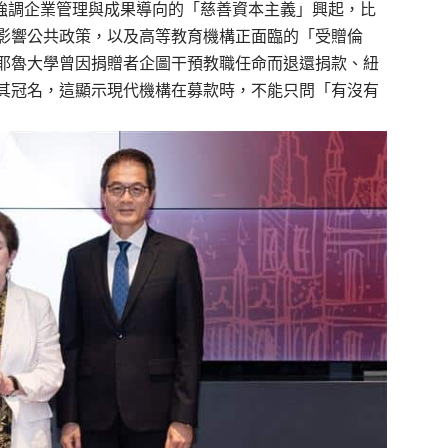
了強調企業管理與成果導向的「慈善資本主義」興起，比
影響公共政策，以及高等教育機構正面臨的「受贈倫
耶魯大學曾因捐贈者企圖干預教職任命而退還捐款、紐
其冠名，這顯示現代機構在募款時，不能只問「有沒有