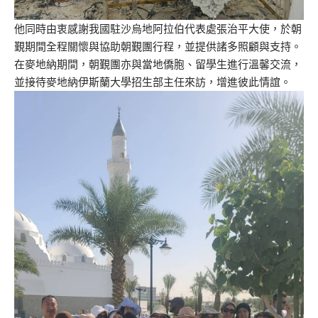
他同時由衷感謝我國駐沙烏地阿拉伯代表處張治平大使，於朝
覲期間全程關懷
與協助朝覲團行程，並提供諸多照顧與支持。
在麥地納期間，
朝覲團亦與當地僑胞、留學生進行溫馨交流，
並接待麥地納伊斯蘭大學招生部主任來訪，增進彼此情誼。