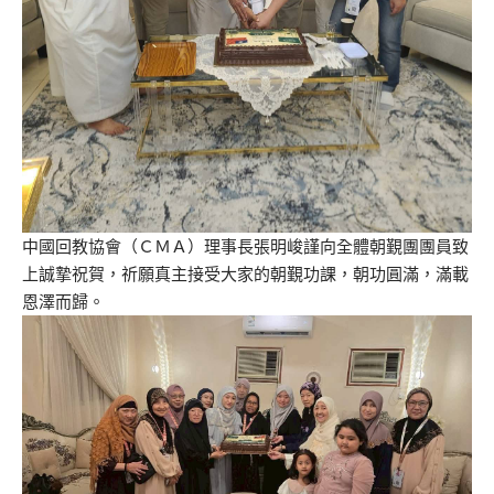
中國回教協會（ＣＭＡ）理事長張明峻謹向全體朝覲團團員致
上誠摯祝賀，祈願真主接受大家的朝覲功課，
朝功圓滿，滿載
恩澤而歸。