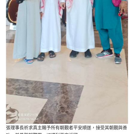
張理事長祈求真主賜予所有朝覲者平安順遂，接受其朝覲與善