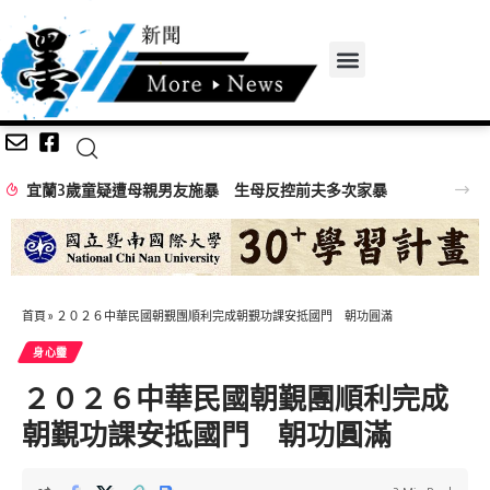
親男友施暴 生母反控前夫多次家暴
首頁
»
２０２６中華民國朝覲團順利完成朝覲功課安抵國門 朝功圓滿
身心𩆜
２０２６中華民國朝覲團順利完成
朝覲功課安抵國門 朝功圓滿