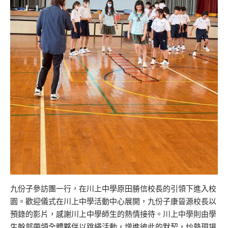
九份子參訪團一行，在川上中學原田勝信校長的引領下進入校
園。歡迎儀式在川上中學活動中心展開，九份子康晉源校長以
預錄的影片，感謝川上中學師生的熱情接待。川上中學則由學
生幹部帶領全體夥伴以跳繩活動，增進彼此的默契，炒熱現場