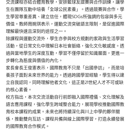
交流課程亦結合體育教學，安排籃球友誼賽與合作訓練，讓學
生在團隊互動中培養「全球公民素養」。透過競賽與合作，學
生學習尊重差異、建立信任，體現SDGs所強調的包容與多元
價值。教師周婉琪表示，運動交流突破語言限制，是促進國際
理解最快速且深刻的途徑之一。
除課程與運動交流外，學生亦參與校方規劃的家政與生活學習
活動，從日常文化中理解日本社會脈絡，強化文化敏感度。透
過與當地學生的深度互動，學習不僅停留於知識層面，更進一
步轉化為態度與價值的內化。
家長會長王俊憲表示，國際教育不只是「出國參訪」，而是培
養孩子面對未來世界的能力。透過跨國學習經驗，學生得以建
立自我認同，同時理解他者文化，這正是21世紀人才不可或缺
的核心素養。
校方指出，本次交流活動自行前即融入國際禮儀、文化理解及
語言應用課程，強化學生跨域整合能力，展現學校推動國際教
育校本課程的成果。未來也將持續深化與川上中學的夥伴關
係，推動雙向互訪、課程共備與線上國際學習，打造永續發展
的國際教育合作模式。