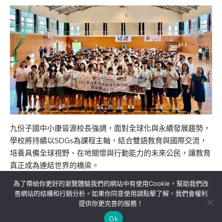
九份子國中小康晉源校長強調，面對全球化與永續發展趨勢，
學校將持續以SDGs為課程主軸，結合雙語教育與國際交流，
培養具備全球視野、在地關懷與行動能力的未來公民，讓教育
真正成為連結世界的橋梁。
為了帶給你更好的瀏覽體驗我們的網站中有使用Cookie，幫助我們改
善網站的結構和行銷分析。如果你同意使用請點擊了解，我們會權利
提供你更完善的服務！
關於我們
隱私權政策
聯絡我們
Ok