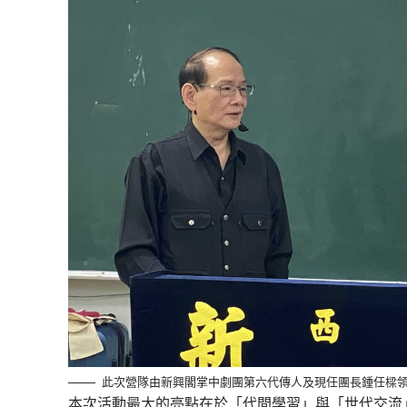
此次營隊由新興閣掌中劇團第六代傳人及現任團長鍾任樑
本次活動最大的亮點在於「代間學習」與「世代交流