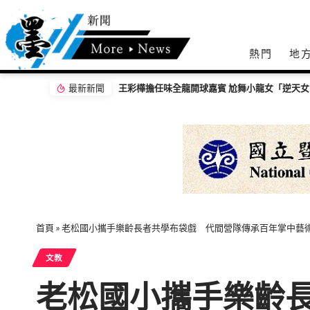
熱門
地
最新新聞
【百工達人】 從音樂教育到生命陪伴 黛玉老
首頁
»
老松國小攜手樂齡長者共學布袋戲 代間營隊傳承百年掌中藝
文教
老松國小攜手樂齡