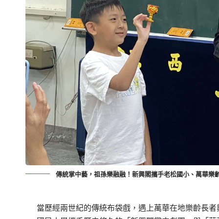
傳統掌中藝，祖孫樂融融！新興閣攜手老松國小、萬華樂
當歷經兩世紀的傳統布袋戲，遇上萬華在地樂齡長者