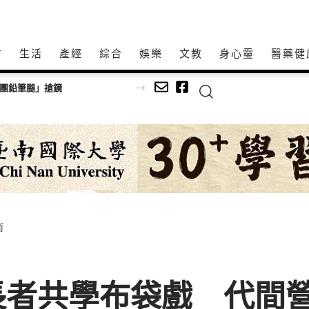
方
生活
產經
綜合
娛樂
文教
身心𩆜
醫藥健
師以生命經驗打造共學平台
術
長者共學布袋戲 代間