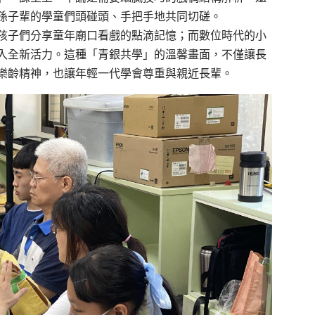
孫子輩的學童們頭碰頭、手把手地共同切磋。
孩子們分享童年廟口看戲的點滴記憶；而數位時代的小
入全新活力。這種「青銀共學」的溫馨畫面，不僅讓長
樂齡精神，也讓年輕一代學會尊重與親近長輩。