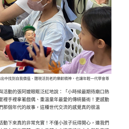
輸出中找到自我價值、體現活到老的樂齡精神，也讓年輕一代學會尊
與活動的張阿嬤眼眶泛紅地說：「小時候最期待廟口熱
室裡手裡拿著戲偶、重溫童年最愛的傳統藝術！更感動
們那個年代的故事，這種世代交流的感覺真的很溫
活動下來真的非常充實！不僅小孩子玩得開心，連我們