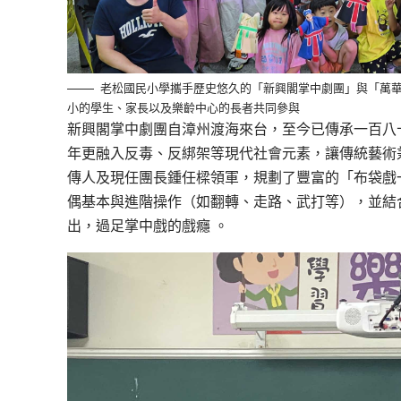
老松國民小學攜手歷史悠久的「新興閣掌中劇團」與「萬
小的學生、家長以及樂齡中心的長者共同參與
新興閣掌中劇團自漳州渡海來台，至今已傳承一百八
年更融入反毒、反綁架等現代社會元素，讓傳統藝術
傳人及現任團長鍾任樑領軍，規劃了豐富的「布袋戲
偶基本與進階操作（如翻轉、走路、武打等），並結
出，過足掌中戲的戲癮 。