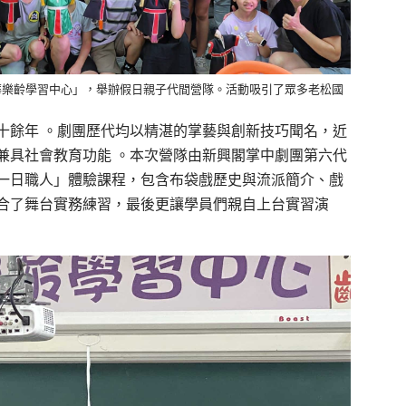
華樂齡學習中心」，舉辦假日親子代間營隊。活動吸引了眾多老松國
十餘年 。劇團歷代均以精湛的掌藝與創新技巧聞名，近
兼具社會教育功能 。本次營隊由新興閣掌中劇團第六代
一日職人」體驗課程，包含布袋戲歷史與流派簡介、戲
合了舞台實務練習，最後更讓學員們親自上台實習演