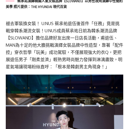
蔡承祐演繹韓國人氣女裝品牌【SLOWAND】以男性視角演繹中性簡約
美學 照片提供：THE HYUNDAI 現代百貨
褪去軍裝換女裝！ U:NUS 蔡承祐退伍後首件「任務」竟是挑
戰穿韓系潮流女裝！U:NUS成員蔡承祐日前為韓系潮流品牌
【SLOWAND】擔任品牌好友出席一日店長活動，甫退伍、
MAN為十足的他大膽挑戰演繹女裝品牌中性造型，靠著「配件
控」穿衣哲學「玩美」成功駕馭，不僅展現強大的衣Q，更把
展退伍男子「剛柔並濟」輕熟男時尚魅力發揮到淋漓盡致，明
星氣場讓現場粉絲直呼：「根本是韓劇男主角現身！」