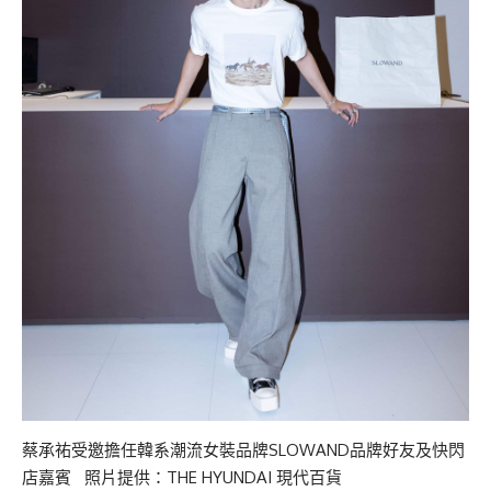
蔡承祐受邀擔任韓系潮流女裝品牌SLOWAND品牌好友及快閃
店嘉賓 照片提供：THE HYUNDAI 現代百貨