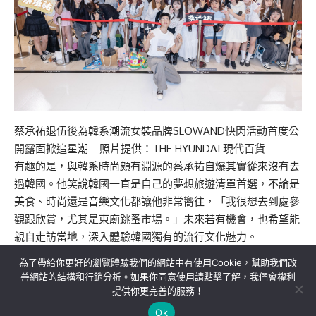
蔡承祐退伍後為韓系潮流女裝品牌SLOWAND快閃活動首度公
開露面掀追星潮 照片提供：THE HYUNDAI 現代百貨
有趣的是，與韓系時尚頗有淵源的蔡承祐自爆其實從來沒有去
過韓國。他笑說韓國一直是自己的夢想旅遊清單首選，不論是
美食、時尚還是音樂文化都讓他非常嚮往，「我很想去到處參
觀跟欣賞，尤其是東廟跳蚤市場。」未來若有機會，也希望能
親自走訪當地，深入體驗韓國獨有的流行文化魅力。
為了帶給你更好的瀏覽體驗我們的網站中有使用Cookie，幫助我們改
善網站的結構和行銷分析。如果你同意使用請點擊了解，我們會權利
提供你更完善的服務！
關於我們
隱私權政策
聯絡我們
Ok