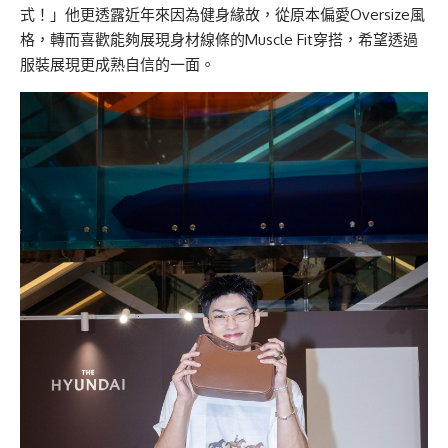
式！」他更透露近年來因為健身緣故，從原本偏愛Oversize風
格，轉而喜歡能夠展現身材線條的Muscle Fit穿搭，希望透過
服裝展現更成熟自信的一面。