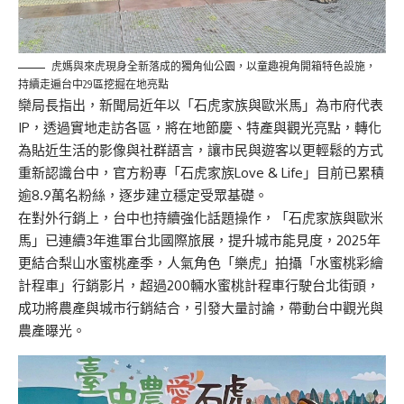
虎媽與來虎現身全新落成的獨角仙公園，以童趣視角開箱特色設施，
持續走遍台中29區挖掘在地亮點
欒局長指出，新聞局近年以「石虎家族與歐米馬」為市府代表
IP，透過實地走訪各區，將在地節慶、特產與觀光亮點，轉化
為貼近生活的影像與社群語言，讓市民與遊客以更輕鬆的方式
重新認識台中，官方粉專「石虎家族Love & Life」目前已累積
逾8.9萬名粉絲，逐步建立穩定受眾基礎。
在對外行銷上，台中也持續強化話題操作，「石虎家族與歐米
馬」已連續3年進軍台北國際旅展，提升城市能見度，2025年
更結合梨山水蜜桃產季，人氣角色「樂虎」拍攝「水蜜桃彩繪
計程車」行銷影片，超過200輛水蜜桃計程車行駛台北街頭，
成功將農產與城市行銷結合，引發大量討論，帶動台中觀光與
農產曝光。