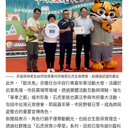
虎爸與林業及自然保育署共同頒發石虎友善標章，給通過認證的農友
此外，「歐米馬」亦擔任台中自行車嘉年華活動大使，活躍於
后里馬場、市民廣場等場域，透過實體活動互動與領騎，強化
「單車之都」城市形象，石虎家族也廣泛參與市府重大活動，
包括中台灣元宵燈會、耶誕嘉年華、市民野餐日等，成為跨局
處整合的重要宣傳角色。
新聞局表示，角色行銷不僅帶動觀光，也結合生態保育理念，
透過社群推出「石虎保育小學堂」系列，目前已發布逾10篇科