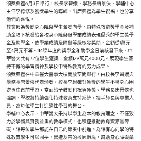
頒獎典禮6月3日舉行，校長李碧娥、學務長唐景俠、學輔中心
主任李德修及獲獎學生的導師，出席典禮為學生祝福，也分享
他們的喜悅。
教育部為獎勵身心障礙學生奮發向學，由特殊教育獎學金及補
助金項下核發給各校身心障礙但學業成績表現優秀的學生獎學
金及助學金，依學業成績及障礙等級核發獎助，金額從1萬元
至4萬元不等。114學年度的獎學金和助學金日前核發下來，中
華醫大共有72位學生獲獎，金額129萬元4000元。展現學生堅
持不懈的學習精神及學校申特殊教育的努力成果。
頒獎典禮在中華醫大醫事大樓開放空間舉行，由校長李碧娥與
學務長唐景俠代表頒發，校長李碧娥對獲獎的學生不畏身心困
逆勇往直前學習，當面給予鼓勵也祝賀獲獎。學務長唐景俠也
強調，學校將持續強化特殊教育支持系統，攜手師長與專業人
員，為每位學生打造適性學習的舞台。
學輔中心表示，中華醫大秉持以學生為本的教育理念，不僅致
力於學術與實務並重的教學模式，也積極推動教育資源無障
礙，讓每位學生都能在自己的節奏中前進。為讓有心向學的特
殊教育學生可以圓夢，營造友善的校園環境，幫助身心障礙學