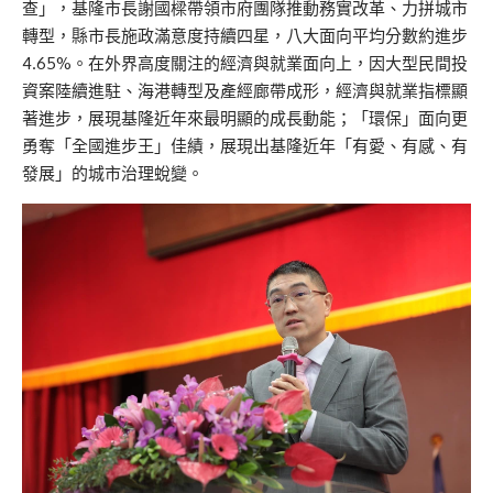
查」，基隆市長謝國樑帶領市府團隊推動務實改革、力拼城市
轉型，縣市長施政滿意度持續四星，八大面向平均分數約進步
4.65%。在外界高度關注的經濟與就業面向上，因大型民間投
資案陸續進駐、海港轉型及產經廊帶成形，經濟與就業指標顯
著進步，展現基隆近年來最明顯的成長動能；「環保」面向更
勇奪「全國進步王」佳績，展現出基隆近年「有愛、有感、有
發展」的城市治理蛻變。