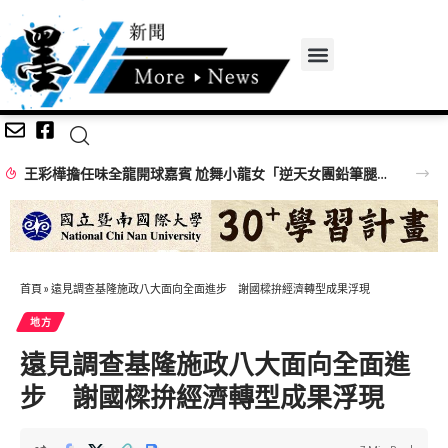
王彩樺擔任味全龍開球嘉賓 尬舞小龍女「逆天女團鉛筆腿」搶鏡
首頁
»
遠見調查基隆施政八大面向全面進步 謝國樑拚經濟轉型成果浮現
地方
遠見調查基隆施政八大面向全面進
步 謝國樑拚經濟轉型成果浮現