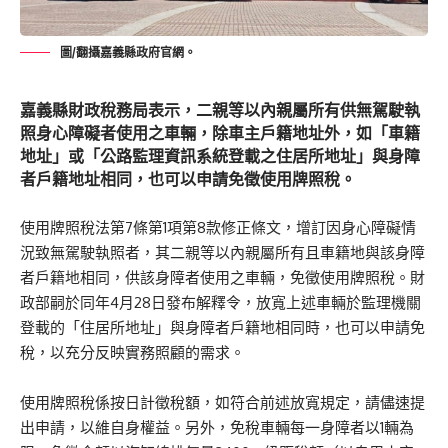
圖/翻攝嘉義縣政府官網。
嘉義縣財政稅務局表示，二親等以內親屬所有供無駕駛執
照身心障礙者使用之車輛，除車主戶籍地址外，如「車籍
地址」或「公路監理資訊系統登載之住居所地址」與身障
者戶籍地址相同，也可以申請免徵使用牌照稅。
使用牌照稅法第7條第1項第8款修正條文，增訂因身心障礙情
況致無駕駛執照者，其二親等以內親屬所有且車籍地與該身障
者戶籍地相同，供該身障者使用之車輛，免徵使用牌照稅。財
政部嗣於同年4月28日發布解釋令，放寬上述車輛於監理機關
登載的「住居所地址」與身障者戶籍地相同時，也可以申請免
稅，以充分反映實務照顧的需求。
使用牌照稅係按日計徵稅額，如符合前述放寬規定，請儘速提
出申請，以維自身權益。另外，免稅車輛每一身障者以1輛為