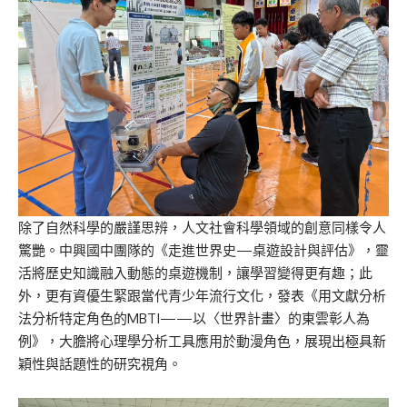
除了自然科學的嚴謹思辨，人文社會科學領域的創意同樣令人
驚艷。中興國中團隊的《走進世界史—桌遊設計與評估》，靈
活將歷史知識融入動態的桌遊機制，讓學習變得更有趣；此
外，更有資優生緊跟當代青少年流行文化，發表《用文獻分析
法分析特定角色的MBTI——以〈世界計畫〉的東雲彰人為
例》，大膽將心理學分析工具應用於動漫角色，展現出極具新
穎性與話題性的研究視角。