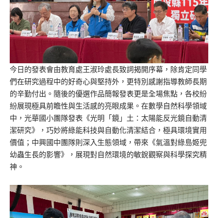
今日的發表會由教育處王淑玲處長致詞揭開序幕，除肯定同學
們在研究過程中的好奇心與堅持外，更特別感謝指導教師長期
的辛勤付出。隨後的優選作品簡報發表更是全場焦點，各校紛
紛展現極具前瞻性與生活感的亮眼成果。在數學自然科學領域
中，光華國小團隊發表《光明「鏡」土：太陽能反光鏡自動清
潔研究》，巧妙將綠能科技與自動化清潔結合，極具環境實用
價值；中興國中團隊則深入生態領域，帶來《氣溫對綠島姬兜
幼蟲生長的影響》，展現對自然環境的敏銳觀察與科學探究精
神。