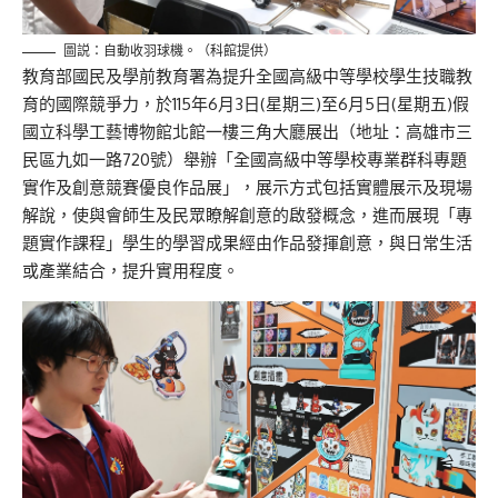
圖説：自動收羽球機。（科館提供）
教育部國民及學前教
育署為提升全
國高級中等學校學生技職教
育的國際競爭力，
於1
1
5
年
6
月
3
日(星
期
三
)
至
6
月
5
日(星
期
五
)假
國立科學工藝博物館
北館一樓三角大廳展出
（
地址：
高雄市三
民區九如一路
720
號
）
舉辦
「全國高級中等學校
專業群科專題
實作及創意競賽優良作品展」，展示方式包括實體展示
及現場
解說
，使與會
師生及民眾
瞭解創意的啟發概念，
進而展現
「
專
題實作課程
」學生的
學習成果經由
作品
發揮創意，
與日常生活
或產業結合，提升實用程度。