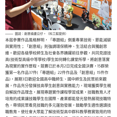
圖説：創意插畫公仔。（科工館提供）
本屆參賽作品風格鮮明，「專題組」側重專業技術、
節能減碳
與
實用性；「創意組」則強調環保精神、生活結合與獨創思
維。歡迎各級學校師生及社會各界踴躍前往參觀，共同見證技
高
(
技術型高級中等學校
)
學生如何轉化課堂所學，將創意落實
為現實的實作歷程。
競賽已於本月
2
日
完成
全國決賽
，
1
5
群榮
獲第一名作品
3
7
件
(
「專題組」
2
2
件作品
及
「創意組」
1
5
件作
品
)
，
展期
3
日歡迎全國高中職師生
、國中
師生及
民眾前來觀
展，作品
充分發揮
技
高學生創意與實務能力，
現場獲獎學生親
自解說作品理念，
展現
專題實作課程學習成果，
技職教育
人才
培育
的
成果
讓技職學生在國際、產業都能發光發熱展現技職
特
色
，帶領
民眾
看見技職的多元蓬勃發展，鼓勵學生適性選讀技
職教育。
使社會大眾能了解技術型
高中群科教學
務實致用的特