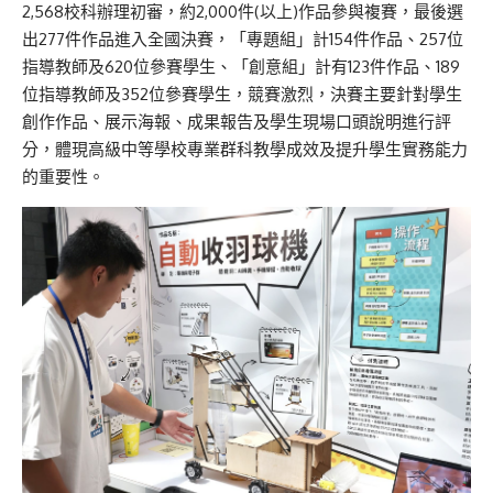
2,568
校科辦理
初審，約
2,000
件
(
以上
)
作品參與複賽，最後選
出
2
77
件作品進入全國決賽
，
「專題組」計
15
4
件作品、
2
5
7
位
指導教師及
62
0
位參賽學生、「創意組」計有
1
2
3
件作品、
189
位指導教師及
3
52
位參賽學生
，
競賽激烈，決賽主要針對學生
創作作品、展示海報、成果報告及學生現場口頭說明進行評
分，體現高級中等學校
專業群科教學
成效及提升學生實務能力
的
重要性。