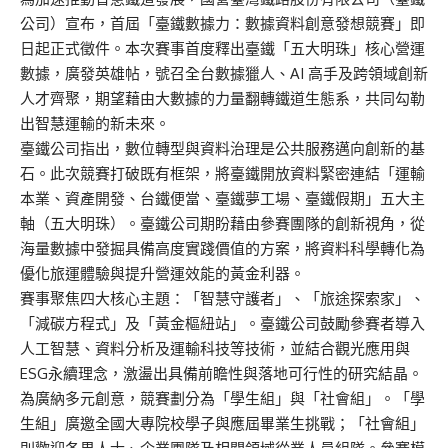
公司）宣布，首屆「臺鐵數據力：數據資料創意發想競賽」即
日起正式徵件。本次賽事首度釋出臺鐵「五大明珠」核心營運
數據，廣發英雄帖，號召全台數據獵人、AI 高手及跨領域創新
人才齊聚，期望藉由大數據的力量翻轉鐵道生態系，共同勾勒
出智慧運輸的新未來。
臺鐵公司指出，數位轉型與資料治理是公共服務邁向創新的基
石。此次競賽打破既有框架，將臺鐵開放資料緊密連結「運輸
本業、資產開發、台鐵便當、臺鐵夢工場、臺鐵假期」五大主
軸（五大明珠）。臺鐵公司期盼藉由參賽團隊的創新視角，從
海量數據中發掘具備高度實踐價值的方案，將資料科學轉化為
優化旅運體驗與提升營運效能的黃金利器。
賽事聚焦四大核心主題：「智慧守護者」、「旅途探索家」、
「減碳方程式」及「黃金樞紐站」。臺鐵公司鼓勵參賽者導入
人工智慧、資料分析及運輸科技等技術，並結合觀光應用與
ESG永續理念，激盪出具備前瞻性與落地可行性的研究結晶。
為廣納多元創意，競賽劃分為「學生組」與「社會組」。「學
生組」廣邀全國大專院校學子與應屆畢業生挑戰；「社會組」