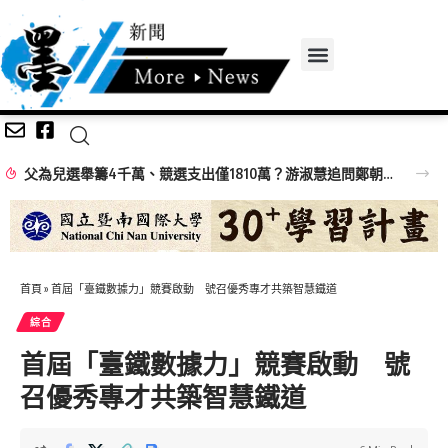
父為兒選舉籌4千萬、競選支出僅1810萬？游淑慧追問鄭朝方：2190萬差額去哪了
首頁
»
首屆「臺鐵數據力」競賽啟動 號召優秀專才共築智慧鐵道
綜合
首屆「臺鐵數據力」競賽啟動 號
召優秀專才共築智慧鐵道