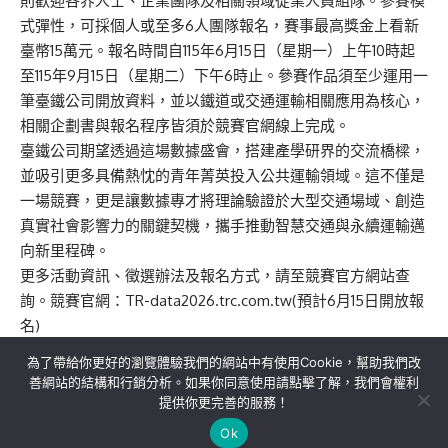
則歡迎各界人士、企業團隊及相關領域從業人員組隊。參賽模
式彈性，可採個人或至多6人團隊報名，賽事最高獎金上看新
臺幣15萬元。報名時間自115年6月15日（星期一）上午10時起
至115年9月15日（星期二）下午6時止。參賽作品須至少運用一
筆臺鐵公司開放資料，並以鐵道或交通運輸相關應用為核心，
相關企劃書與報名程序皆須於競賽官網線上完成。
臺鐵公司期望透過這場數據盛會，搭建產學研界的交流橋樑，
並吸引更多具備熱忱的青年菁英投入公共運輸領域。這不僅是
一場競賽，更是讓數據專才將理論驗證於大型交通場域、創造
真實社會影響力的關鍵契機，攜手推動智慧交通與永續運輸邁
向新里程碑。
更多活動資訊、徵選辦法及報名方式，請至競賽官方網站查
詢。競賽官網：TR-data2026.trc.com.tw(預計6月15日開放報
名)
為了帶給你更好的瀏覽體驗我們的網站中有使用Cookie，幫助我們改
善網站的結構和行銷分析。如果你同意使用請點擊了解，我們會權利
提供你更完善的服務！
關於我們
隱私權政策
聯絡我們
Ok
Copyright©MORE News