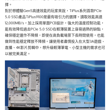
擇。
對於想體驗Gen5高速效能的玩家來說，TiPlus系列首款PCIe
5.0 SSD產品
TiPlus9100
是最有吸引力的選擇。讀取效能高達
12,000MB/s，加上採用單面PCB設計，強大的溫度控制功能，
能有效降低過去PCIe 5.0 SSD在輕薄裝置上容易過熱的缺點，
確保穩定運作不降頻，即使在高負載場景下長時間使用，也能
做到性能穩定釋放不降頻。讓使用者盡情投入在大型3A遊戲、
直播、4K影片剪輯中，想升級輕薄筆電、小型主機的需求也可
以被完美滿足。