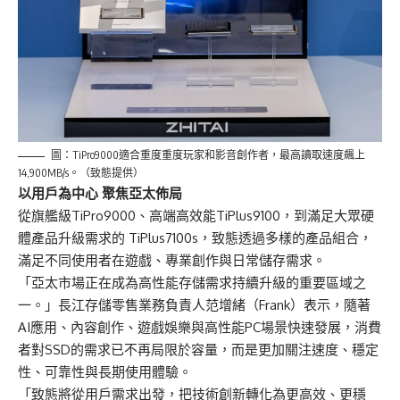
圖：TiPro9000適合重度重度玩家和影音創作者，最高讀取速度飆上
14,900MB/s。（致態提供）
以用戶為中心 聚焦亞太佈局
從旗艦級TiPro9000、高端高效能TiPlus9100，到滿足大眾硬
體產品升級需求的 TiPlus7100s，致態透過多樣的產品組合，
滿足不同使用者在遊戲、專業創作與日常儲存需求。
「亞太市場正在成為高性能存儲需求持續升級的重要區域之
一。」長江存儲零售業務負責人范增緒（Frank）表示，隨著
AI應用、內容創作、遊戲娛樂與高性能PC場景快速發展，消費
者對SSD的需求已不再局限於容量，而是更加關注速度、穩定
性、可靠性與長期使用體驗。
「致態將從用戶需求出發，把技術創新轉化為更高效、更穩