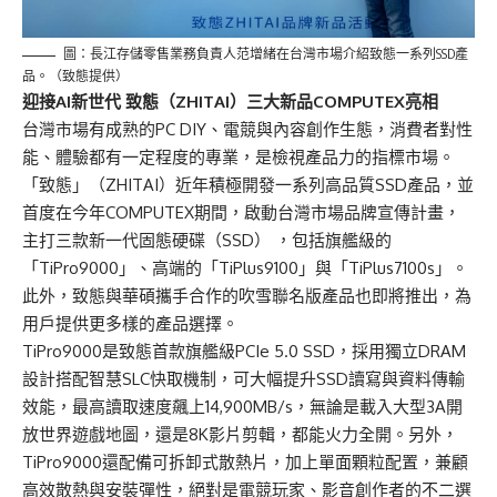
圖：長江存儲零售業務負責人范增緒在台灣市場介紹致態一系列SSD產
品。（致態提供）
迎接AI新世代 致態
（
ZHITAI
）
三大新品COMPUTEX亮相
台灣市場有成熟的PC DIY、電競與內容創作生態，消費者對性
能、體驗都有一定程度的專業，是檢視產品力的指標市場。
「致態」（ZHITAI）近年積極開發一系列高品質SSD產品，並
首度在今年COMPUTEX期間，啟動台灣市場品牌宣傳計畫，
主打三款新一代固態硬碟（SSD） ，包括旗艦級的
「TiPro9000」、高端的「TiPlus9100」與「TiPlus7100s」。
此外，致態與華碩攜手合作的吹雪聯名版產品也即將推出，為
用戶提供更多樣的產品選擇。
TiPro9000
是致態首款旗艦級PCIe 5.0 SSD，採用獨立DRAM
設計搭配智慧SLC快取機制，可大幅提升SSD讀寫與資料傳輸
效能，最高讀取速度飆上14,900MB/s，無論是載入大型3A開
放世界遊戲地圖，還是8K影片剪輯，都能火力全開。另外，
TiPro9000還配備可拆卸式散熱片，加上單面顆粒配置，兼顧
高效散熱與安裝彈性，絕對是電競玩家、影音創作者的不二選