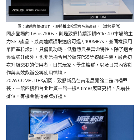
圖：致態與華碩合作，即將推出吹雪聯名版產品。（致態提供）
同步登場的
TiPlus7100s
，則是致態持續深耕PCIe 4.0市場的主
力SSD產品。最高連續讀取速度可達7,400MB/s，並同樣採用
單面顆粒設計，具備低功耗、低發熱與長壽命特性。除了適合
舊電腦升級外，也非常適合用於擴充PS5等遊戲主機，適合初
次升級SSD的使用者、日常玩家、學生族群，以及日常內容創
作與高效能辦公等使用情境。
2026 COMPUTEX期間，致態新品在南港展覽館二館四樓華
芸、一館四樓和台北世貿一館
一
樓Aitimes展區亮相。凡前往
攤位，有機會獲得品牌好禮。