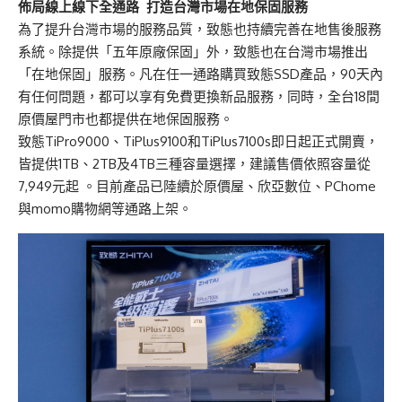
佈局線上線下全通路 打造台灣市
場
在地保固服務
為了提升台灣市場的服務品質，致態也持續完善在地售後服務
系統。除提供「五年原廠保固」外，致態也在台灣市場推出
「在地保固」服務。凡在任一通路購買致態SSD產品，90天內
有任何問題，都可以享有免費更換新品服務，同時，全台18間
原價屋門市也都提供在地保固服務。
致態TiPro9000、TiPlus9100和TiPlus7100s即日起正式開賣，
皆提供1TB、2TB及4TB三種容量選擇，建議售價依照容量從
7,949元起 。目前產品已陸續於原價屋、欣亞數位、PChome
與momo購物網等通路上架。