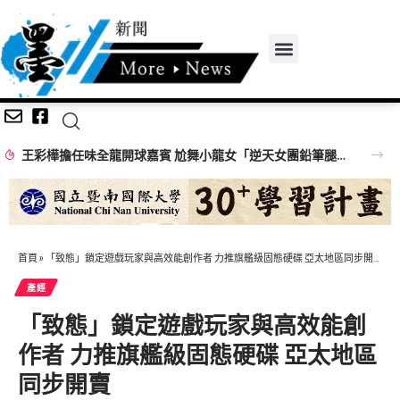
王彩樺擔任味全龍開球嘉賓 尬舞小龍女「逆天女團鉛筆腿」搶鏡
首頁
»
「致態」鎖定遊戲玩家與高效能創作者 力推旗艦級固態硬碟 亞太地區同步開賣
產經
「致態」鎖定遊戲玩家與高效能創
作者 力推旗艦級固態硬碟 亞太地區
同步開賣