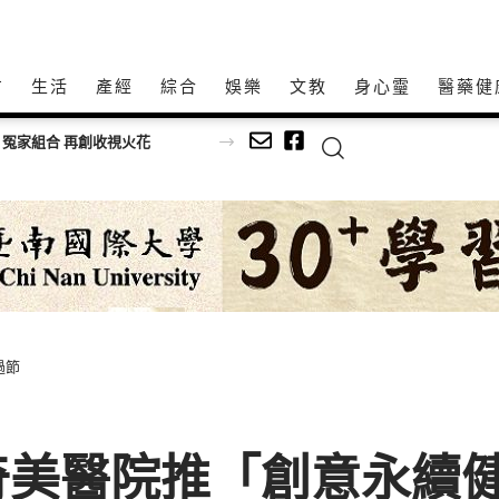
方
生活
產經
綜合
娛樂
文教
身心𩆜
醫藥健
 冤家組合 再創收視火花
過節
奇美醫院推「創意永續