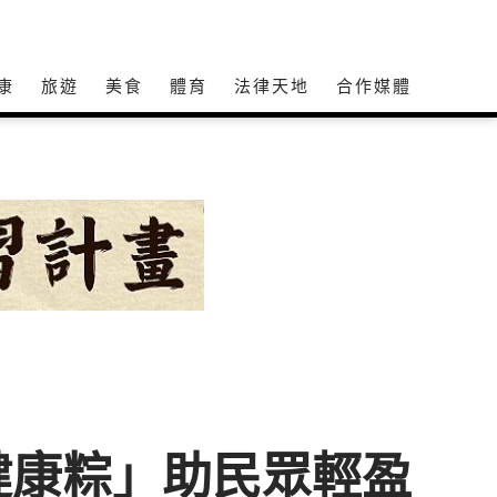
康
旅遊
美食
體育
法律天地
合作媒體
健康粽」助民眾輕盈