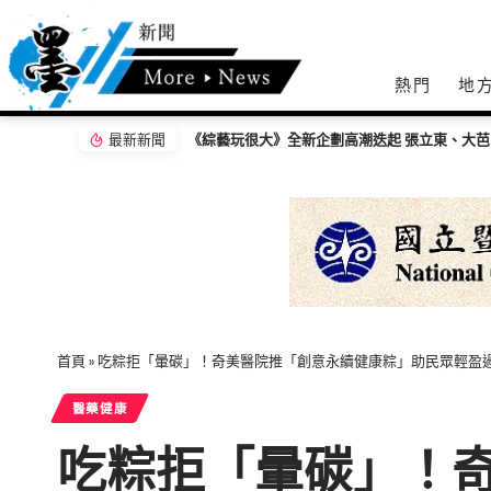
熱門
地
最新新聞
《綜藝玩很大》全新企劃高潮迭起 張立東、大芭
首頁
»
吃粽拒「暈碳」！奇美醫院推「創意永續健康粽」助民眾輕盈
醫藥健康
吃粽拒「暈碳」！