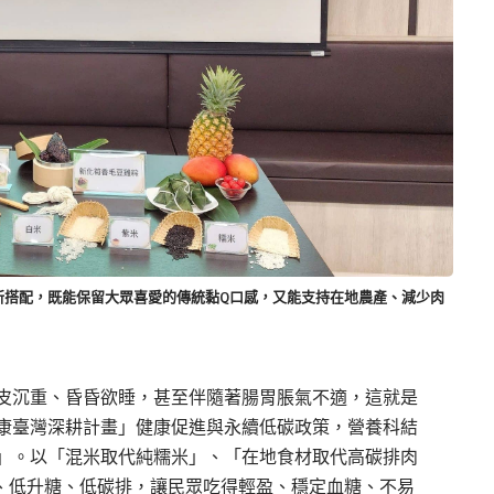
新搭配，既能保留大眾喜愛的傳統黏Q口感，又能支持在地農產、減少肉
皮沉重、昏昏欲睡，甚至伴隨著腸胃脹氣不適，這就是
康臺灣深耕計畫」健康促進與永續低碳政策，營養科結
」。以「混米取代純糯米」、「在地食材取代高碳排肉
、低升糖、低碳排，讓民眾吃得輕盈、穩定血糖、不易