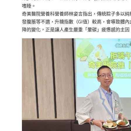
嗜睡。
奇美醫院營養科營養師林姿言指出，傳統粽子多以純
發腹脹等不適，升糖指數（GI值）較高，會導致體
降的變化，正是讓人產生嚴重「暈碳」疲憊感的主因