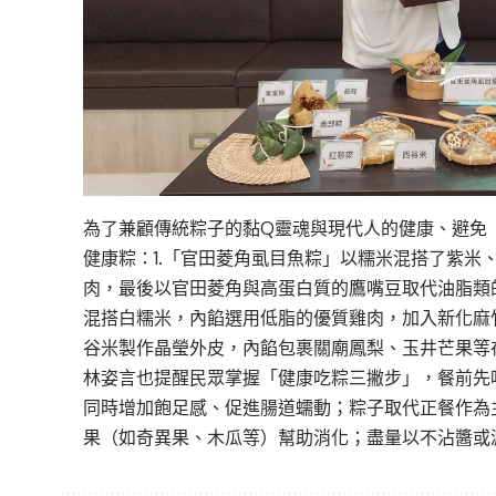
為了兼顧傳統粽子的黏Q靈魂與現代人的健康、避免
健康粽：1.「官田菱角虱目魚粽」以糯米混搭了紫米
肉，最後以官田菱角與高蛋白質的鷹嘴豆取代油脂類
混搭白糯米，內餡選用低脂的優質雞肉，加入新化麻竹
谷米製作晶瑩外皮，內餡包裹關廟鳳梨、玉井芒果等
林姿言也提醒民眾掌握「健康吃粽三撇步」，餐前先
同時增加飽足感、促進腸道蠕動；粽子取代正餐作為
果（如奇異果、木瓜等）幫助消化；盡量以不沾醬或