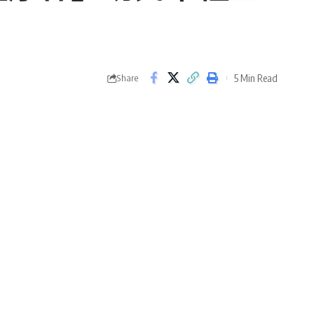
5 Min Read
Share