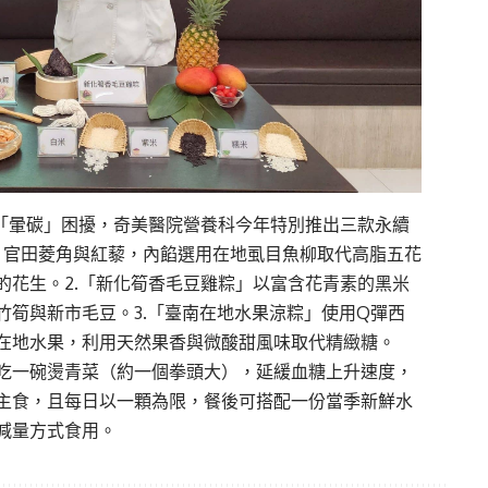
「暈碳」困擾，奇美醫院營養科今年特別推出三款永續
、官田菱角與紅藜，內餡選用在地虱目魚柳取代高脂五花
的花生。2.「新化筍香毛豆雞粽」以富含花青素的黑米
筍與新市毛豆。3.「臺南在地水果涼粽」使用Q彈西
在地水果，利用天然果香與微酸甜風味取代精緻糖。
吃一碗燙青菜（約一個拳頭大），延緩血糖上升速度，
主食，且每日以一顆為限，餐後可搭配一份當季新鮮水
減量方式食用。