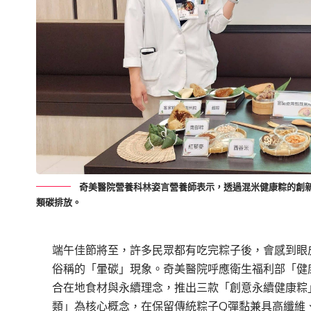
奇美醫院營養科林姿言營養師表示，透過混米健康粽的創
類碳排放。
端午佳節將至，許多民眾都有吃完粽子後，會感到眼
俗稱的「暈碳」現象。奇美醫院呼應衛生福利部「健
合在地食材與永續理念，推出三款「創意永續健康粽
類」為核心概念，在保留傳統粽子Q彈黏兼具高纖維