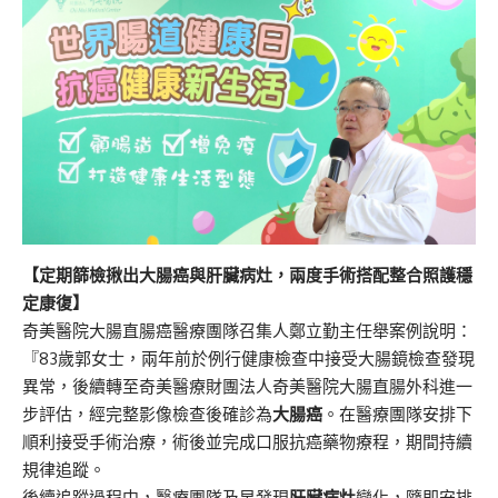
【定期篩檢揪出大腸癌與肝臟病灶，兩度手術搭配整合照護穩
定康復】
奇美醫院大腸直腸癌醫療團隊召集人鄭立勤主任舉案例說明：
『83歲郭女士，兩年前於例行健康檢查中接受大腸鏡檢查發現
異常，後續轉至奇美醫療財團法人奇美醫院大腸直腸外科進一
步評估，經完整影像檢查後確診為
大腸癌
。在醫療團隊安排下
順利接受手術治療，術後並完成口服抗癌藥物療程，期間持續
規律追蹤。
後續追蹤過程中，醫療團隊及早發現
肝臟病灶
變化，隨即安排