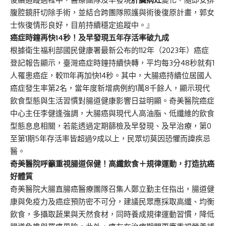
腹腔鏡肝切除手術，並結合跨團隊照護與術後復原計畫，郭女
士恢復情形良好，目前持續穩定追蹤中。』
癌症時鐘再快
14
秒！及早發現五年存活率破九成
根據衛生福利部國民健康署最新公布的112年（2023年）癌症
登記報告顯示，臺灣癌症時鐘持續快轉，平均每3分48秒就有1
人罹患癌症，較111年再加快14秒。其中，大腸癌持續位居國人
癌症發生率第2名，當年度新增病例約1萬8千餘人，顯示現代
飲食型態與生活習慣對腸道健康影響日益明顯。奇美醫院癌症
中心主任李健逢強調，大腸癌與現代人高油脂、低纖維的飲食
型態息息相關，若能透過定期篩檢及早發現、及早治療，第0
至第1期5年存活率皆超過9成以上，民眾切莫因恐懼而諱疾忌
醫。
奇美醫院呼籲重視腸道保健！高纖飲食＋規律運動，打造抗癌
好體質
奇美醫院大腸直腸癌醫療團隊召集人鄭立勤主任指出，腸道健
康與免疫力及癌症預防密不可分，建議民眾應採取高纖、均衡
飲食，多攝取蔬果與天然食材，同時養成規律運動習慣，降低