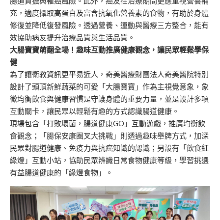
腸道負擔與罹癌風險。此外，癌友在治療期間更應重視營養補
充，適度攝取高蛋白及富含抗氧化營養素的食物，有助於身體
修復並降低復發風險。透過營養、運動與醫療三方整合，能有
效協助病友提升治療品質與生活品質。
大腸寶寶萌翻全場！趣味互動推廣健康觀念，讓民眾輕鬆學保
健
為了讓衛教資訊更平易近人，奇美醫療財團法人奇美醫院特別
設計了頭頂新鮮蔬菜的可愛「大腸寶寶」作為主視覺意象，象
徵均衡飲食與健康習慣是守護身體的重要力量，並是設計多項
互動關卡，讓民眾以輕鬆有趣的方式認識腸道健康。
現場包含「打敗壞菌，腸道健康GO」互動遊戲，推廣均衡飲
食觀念；「腸保安康圈叉大挑戰」則透過趣味舉牌方式，加深
民眾對腸道健康、免疫力與抗癌知識的認識；另設有「飲食紅
綠燈」互動小站，協助民眾辨識日常食物健康等級，學習挑選
有益腸道健康的「綠燈食物」。