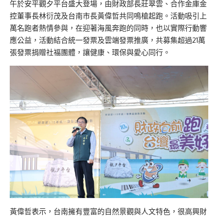
午於安平觀夕平台盛大登場，由財政部長莊翠雲、合作金庫金
控董事長林衍茂及台南市長黃偉哲共同鳴槍起跑。活動吸引上
萬名跑者熱情參與，在迎著海風奔跑的同時，也以實際行動響
應公益，活動結合統一發票及雲端發票推廣，共募集超過21萬
張發票捐贈社福團體，讓健康、環保與愛心同行。
黃偉哲表示，台南擁有豐富的自然景觀與人文特色，很高興財