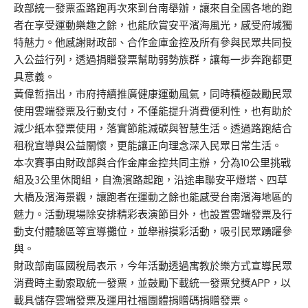
政部統一發票盃路跑再次來到台南舉辦，讓來自全國各地的跑
者在享受運動樂趣之餘，也能欣賞安平濱海風光，感受府城獨
特魅力。他感謝財政部、合作金庫金控及所有參與民眾共同投
入公益行列，透過捐贈發票幫助弱勢族群，讓每一步奔跑都更
具意義。
黃偉哲指出，市府持續推廣健康運動風氣，同時積極鼓勵民眾
使用雲端發票及行動支付，不僅能提升消費便利性，也有助於
減少紙本發票使用，落實節能減碳與智慧生活。透過路跑結合
租稅宣導與公益關懷，更能讓正向理念深入民眾日常生活。
本次賽事由財政部與合作金庫金控共同主辦，分為10公里挑戰
組及3公里休閒組，自漁濱路起跑，沿途串聯安平燈塔、四草
大橋及濱海景觀，讓跑者在運動之餘也能感受台南濱海地區的
魅力。活動現場除安排精彩表演節目外，也設置雲端發票及行
動支付體驗區等宣導攤位，並舉辦摸彩活動，吸引民眾踴躍參
與。
財政部南區國稅局表示，今年活動透過寓教於樂方式宣導民眾
消費時主動索取統一發票，並鼓勵下載統一發票兌獎APP，以
載具儲存雲端發票及運用社福團體捐贈碼捐贈發票。