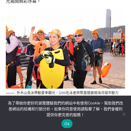
光揭開精彩序幕。
外木山長泳帶動夏季觀光，2200名泳者齊聚基隆展現海洋城市魅力
為了帶給你更好的瀏覽體驗我們的網站中有使用Cookie，幫助我們改
善網站的結構和行銷分析。如果你同意使用請點擊了解，我們會權利
提供你更完善的服務！
關於我們
隱私權政策
聯絡我們
Ok
Copyright©MORE News