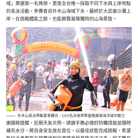
域」票選第一名殊榮，更是全台唯一採取不同下水與上岸地點
的長泳活動，參賽者自外木山海域下水，最終於大武崙沙灘上
岸，在挑戰體能之餘，也能飽覽基隆獨特的山海景致。
外木山長泳帶動夏季觀光，2200名泳者齊聚基隆展現海洋城市魅力
謝國樑提醒，近期天氣炎熱，請選手務必做好防曬措施並隨時
補充水分，將自身安全放在首位，以最佳狀態完成挑戰，希望