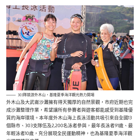
303隊競游外木山，基隆夏季海洋觀光熱力開場
外木山及大武崙沙灘擁有得天獨厚的自然景觀，市府近期也完
成沙灘整理作業，希望讓所有參賽者與遊客都能感受到基隆優
質的海岸環境。本年度外木山海上長泳活動共吸引來自全國13
個縣市、303支隊伍及2,200名泳者參與，最年長泳者91歲、最
年輕泳者10歲，充分展現全民運動精神，也為基隆夏季海洋觀