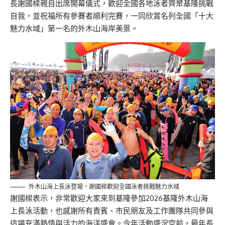
長謝國樑親自出席開幕儀式，歡迎全國各地泳者齊聚基隆挑戰
自我，並祝福所有參賽者順利完賽，一同欣賞名列全國「十大
魅力水域」第一名的外木山海岸美景。
外木山海上長泳登場，謝國樑歡迎全國泳者挑戰魅力水域
謝國樑表示，非常歡迎大家來到基隆參加2026基隆外木山海
上長泳活動，也感謝所有貴賓、市民朋友及工作團隊共同參與
這場充滿熱情與活力的海洋盛會。今年活動盛況空前，最年長