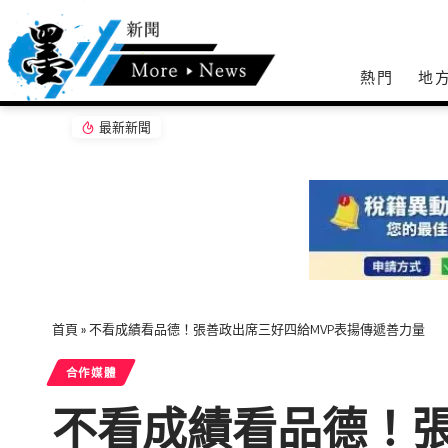
熱門
地
最新新聞
一朵茉莉敬佛前 花姿千瓣溢馨香
首頁
»
不看成績看品德！張善政出席三好四給MVP表揚傳遞善力量
合作媒體
不看成績看品德！張