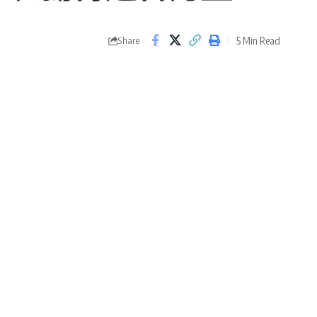
5 Min Read
Share