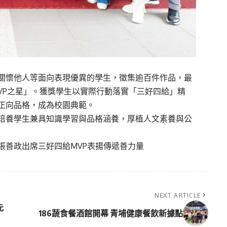
關懷他人等面向表現優異的學生，徵集逾百件作品，最
MVP之星」。獲獎學生以實際行動落實「三好四給」精
正向品格，成為校園典範。
培養學生兼具知識學習與品格涵養，厚植人文素養與公
張善政出席三好四給MVP表揚傳遞善力量
NEXT ARTICLE
元
186蔬食餐酒館開幕 青埔健康餐飲新據點