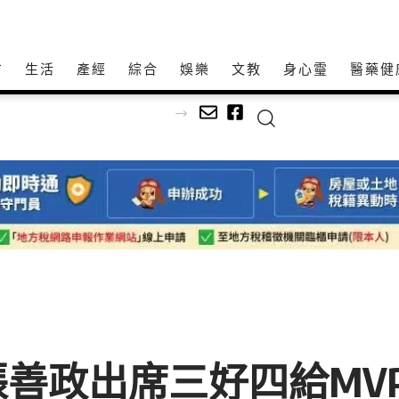
方
生活
產經
綜合
娛樂
文教
身心𩆜
醫藥健
善政出席三好四給MV