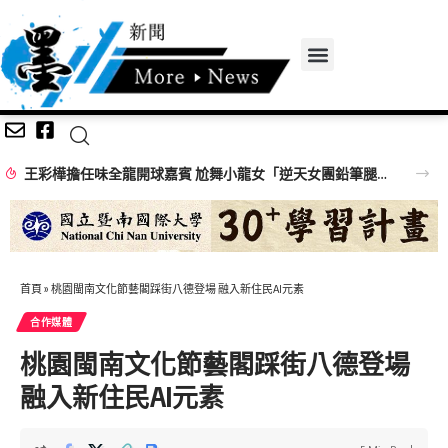
王彩樺擔任味全龍開球嘉賓 尬舞小龍女「逆天女團鉛筆腿」搶鏡
首頁
»
桃園閩南文化節藝閣踩街八德登場 融入新住民AI元素
合作媒體
桃園閩南文化節藝閣踩街八德登場
融入新住民AI元素