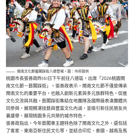
閩南文化節藝閣踩街八德登場。圖：市府提供
桃園市長張善政昨(6)日下午前往八德區，出席「2026桃園閩
南文化節－藝閣踩街」。張善政表示，閩南文化節不僅是傳承
閩南文化的重要平台，也融入創新元素與多元族群特色，促進
文化交流與共融。藝閣踩街集結在地團隊及國際級表演團體共
同參與，展現精湛技藝與豐富文化內涵，並吸引新住民朋友共
襄盛舉，展現桃園多元共榮的城市特色。
張善政指出，今年藝閣車主題特色除了閩南文化之外，還包括
了客家、東南亞新住民文化等，並結合印尼、泰國、越南及馬