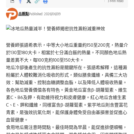
3 Min Read
品觀點
Published: 2026/06/09
營養師張語希表示，中等大小地瓜重量約150至200克，熱量介
於130至180大卡，相當於七分滿白飯的熱量。不同顏色地瓜熱
量差異不大，每100克約100至150大卡。
地瓜冷卻後產生的抗性澱粉是關鍵所在。張語希解釋，這種澱
粉屬於人體較難消化吸收的形式，類似膳食纖維，具備三大功
效：幫助減重、控制血糖調整血脂，以及降低人體吸收熱量。
各色地瓜營養價值各有特色。黃金地瓜富含β-胡蘿蔔素、維生
素C、B6及鉀，有助維持視力和皮膚健康。紅心地瓜含維生素
C、E、鉀和纖維，同樣富含β-胡蘿蔔素。紫芋地瓜則含豐富花
青素，是強效抗氧化劑，能保護身體免受自由基損害並促進心
血管健康。
食用地瓜需注意時間點。最佳時間為早晨，能促進排便順暢，