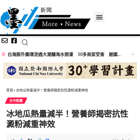
白海豚外圍環流遇大潮釀海水倒灌 30多商家受害 謝國樑親赴慰問
首頁
»
冰地瓜熱量減半！營養師揭密抗性澱粉減重神效
合作媒體
冰地瓜熱量減半！營養師揭密抗性
澱粉減重神效