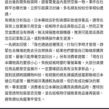
返台後拆開免稅袋時，遊客驚覺盒內竟然空無一物。事件在社
群平台曝光後，立即引起廣泛討論，多名網友紛紛分享相似遭
遇。
有網友分析指出，日本藥妝店針對高價彩妝或保養品，通常在
貨架上放置展示用空盒，結帳時才由店員取出正品。然而正常
空盒應該沒有條碼，無法掃描進收銀機器，推測可能是店員疏
忽忘記拿取正品，或對條碼操作產生混淆。
一名網友回憶：「我也遇過這種情況，打包行李時才發現，趕
緊在去機場前跑去分店想換貨，結果他們要我自己聯絡原購買
店家，最後只能帶著空盒回台。」另有消費者提醒：「現在日
本購物真的要很小心，免稅結帳時要盯著螢幕看，大部分高價
位商品都是空盒展示，一定要確認店員有沒有拿新品。」
面對這類跨國購物糾紛，有經驗的網友建議透過電郵聯絡日本
總公司處理，雖然越洋溝通較為麻煩，但仍有成功解決的案
例。專家提醒，消費者在日本藥妝店購買高價商品時，應特別
留意透明包裝是否完整，並在結帳時仔細檢查商品後再裝袋，
避免類似烏龍事件發生。