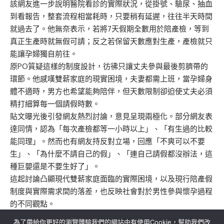
該網友進一步說明醫院看診的實際狀況，從掛號、驗尿、抽血
到看報告，整套流程相當耗時，只要稍有延遲，往往半天時間
就過去了。他無奈表示，若將7天假期全數用於陪產檢，等到
真正生產時就無假可請；反之若保留天數應對生產，產檢就只
能讓孕婦獨自前往。
原PO質疑這樣的制度設計，彷彿只讓丈夫參與最後剪臍帶的
環節。他感嘆雙薪家庭的現實困境，夫妻都需上班，當孕婦身
體不適時，男方也希望能夠陪伴，但天數限制卻迫使丈夫必須
精打細算每一個請假時數。
貼文曝光後引發網友熱烈討論，意見呈現兩極化。部分網友表
達同情，認為「每次產檢都等一小時以上」、「有生過的比較
能同理」。然而也有網友持反對立場，回應「不爽可以不要
生」、「為什麼不請自己的假」、「連自己請假都沒辦法，這
種巨嬰還是不要生好了」。
這起討論凸顯現代雙薪家庭面臨的實際困境，以及現行陪產假
制度與實際需求間的落差，也反映社會對於男性參與懷孕過程
的不同觀點。
為了帶給你更好的瀏覽體驗我們的網站中有使用Cookie，幫助我們改