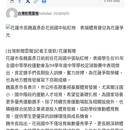
6 Min Read
台灣新聞雲報
Published: 2026/06/09
[台灣新聞雲報]記者王俊欽/花蓮報導
花蓮市長魏嘉彥日前前往花崗國中張貼紅榜，表揚學生在115年
全國中等學校運動會及114學年度中等學校足球聯賽中表現傑
出，肯定選手們長期投入訓練、奮力拚搏，為花蓮爭取榮耀，
也為地方體育發展寫下亮眼成績。
魏嘉彥市長表示，市公所長期重視基層體育發展，尤其關注國
小、國中階段的運動人才培育，希望從基礎扎根，為國家培養
更多優秀運動選手。除了持續完善運動場館及相關設施外，也
積極媒合民間企業資源投入體育發展，協助學校推動體育教
育，提供學生更優質的訓練環境與成長機會。
魏市長指出，花崗國中不僅培育無數優秀學子，更長期深耕體