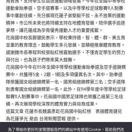
育教育，支持學生在競技運動領域發展。今年在全國中等學校
運動會跆拳道、空手道賽事，以及中等學校足球聯賽11人制賽
事中屢創佳績，充分展現花蓮子弟堅毅不拔、永不放棄的運動
精神。市公所未來也將持續支持在地體育發展，陪伴選手追逐
夢想，讓花蓮成為孕育優秀運動人才的重要搖籃。
花崗國中校長鄭健民表示，學校秉持德、智、體、群、美五育
並重的教育理念，鼓勵學生多元發展，並積極推展體育教育。
感謝魏市長專程到校張貼紅榜嘉勉選手，不僅肯定學生的努力
與付出，也為孩子們帶來莫大鼓舞。
花崗國中今年在115年全國中等學校運動會跆拳道及空手道錦標
賽中，共獲得5金、2銀、1銅及多項優異名次。其中，跆拳道
隊榮獲國女組總錦標第一名、國男組總錦標第三名；空手道隊
則勇奪國女組總錦標第一名。此外，在114學年度中等學校足球
聯賽11人制賽事中，花崗國中國男足球隊也榮獲乙級第三名佳
績，再次展現學校深厚的體育實力與培育成果。
這篇文章
花蓮市長魏嘉彥赴花崗國中貼紅榜 表揚體育健兒
為花蓮爭光
是由
台灣新聞雲報
提供。
為了帶給你更好的瀏覽體驗我們的網站中有使用Cookie，幫助我們改