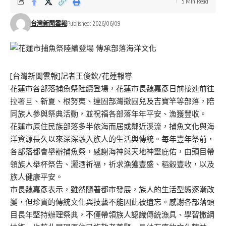
5 Min Read
台灣新聞雲報
Published: 2026/06/09
[台灣新聞雲報]記者王俊欽/花蓮報導
花蓮市各部落捕魚祭陸續登場，花蓮市長魏嘉彥日前接連前往
拉署旦、新夏、根努夷、達固部灣撒固兒及吉寶竿等部落，陪
同族人參與祭典活動，並祝福各部落年年平安、漁獲豐收。
花蓮市原住民族部落多半依海而居或鄰近溪流，捕魚文化與海
洋資源長久以來深深融入族人的生活與傳統。每年豐年祭前，
各部落都會舉辦捕魚祭，感謝海神與天地神靈庇佑，由頭目帶
領族人舉杯祭告、灑酒祈福，祈求漁獲豐盛、稻穀豐收，以及
族人健康平安。
市長魏嘉彥表示，雖然隨著都市發展，族人的生活型態逐漸改
變，但珍貴的傳統文化與技藝不能因此被遺忘。感謝各部落頭
目長年堅持辦理祭典，不僅帶領族人認識傳統漁具、學習撒網