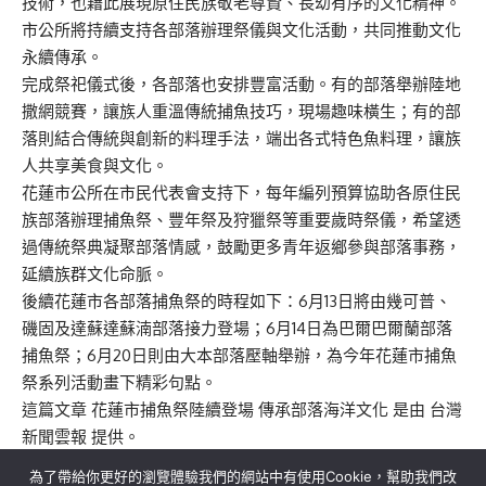
技術，也藉此展現原住民族敬老尊賢、長幼有序的文化精神。
市公所將持續支持各部落辦理祭儀與文化活動，共同推動文化
永續傳承。
完成祭祀儀式後，各部落也安排豐富活動。有的部落舉辦陸地
撒網競賽，讓族人重溫傳統捕魚技巧，現場趣味橫生；有的部
落則結合傳統與創新的料理手法，端出各式特色魚料理，讓族
人共享美食與文化。
花蓮市公所在市民代表會支持下，每年編列預算協助各原住民
族部落辦理捕魚祭、豐年祭及狩獵祭等重要歲時祭儀，希望透
過傳統祭典凝聚部落情感，鼓勵更多青年返鄉參與部落事務，
延續族群文化命脈。
後續花蓮市各部落捕魚祭的時程如下：6月13日將由幾可普、
磯固及達蘇達蘇湳部落接力登場；6月14日為巴爾巴爾蘭部落
捕魚祭；6月20日則由大本部落壓軸舉辦，為今年花蓮市捕魚
祭系列活動畫下精彩句點。
這篇文章
花蓮市捕魚祭陸續登場 傳承部落海洋文化
是由
台灣
新聞雲報
提供。
為了帶給你更好的瀏覽體驗我們的網站中有使用Cookie，幫助我們改