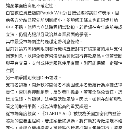
讓產業面臨高度不確定性。
白宮數位資產顧問Patrick Witt近日接受媒體訪問時表示，目
前各方分歧已較先前明顯縮小，多項修正條文也正同步討論
中。不過，他坦言立法時程相當緊迫，若希望在今年底前完成
立法，仍需克服部分政治與產業層面的爭議。
其中最受市場關注的是穩定幣利息條款。
目前討論方向傾向限制發行機構直接對持有穩定幣的用戶支付
固定利息，以避免穩定幣演變為類似銀行存款產品。但若獎勵
與平台交易、支付或特定服務使用有關，則可能保留一定彈性
空間。
另一項爭議則來自DeFi領域。
支持者認為，開源軟體開發者不應因使用者後續行為承擔法律
責任，否則將抑制創新；反對者則擔憂，若完全豁免責任，恐
增加洗錢、詐騙與非法金融活動風險。因此，如何在創新與監
管之間取得平衡，成為法案協商的重要課題。
從市場角度觀察，《CLARITY Act》被視為美國加密貨幣監管
體系的重要里程碑。若法案最終通過，將有助於降低法規不確
定性，並建立機構投資人可遵循的標準框架。包括銀行、資產