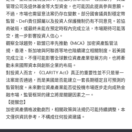
管理公司及退休基金等大型資金，也可能因此提高參與意願。
不過，市場也需留意法案仍存在變數。部分國會議員對穩定幣
監管、DeFi責任歸屬以及投資人保護機制仍有不同意見。若協
商破局，或最終未能在預定時程內完成立法，市場期待可能落
空，進一步影響投資人信心。
觀察全球趨勢，歐盟已率先推動《MiCA》加密資產監管法
規，香港、新加坡與阿聯酋等地也陸續建立相關制度。若美國
完成立法，不僅可能影響全球數位資產產業發展方向，也將牽
動未來國際資本與創新企業的布局。
對投資人而言，《CLARITY Act》真正的重要性並不只是單一
法案是否通過，而是美國是否能建立一套長期穩定且可預測的
監管制度。未來數位資產產業能否從投機市場逐步走向成熟金
融市場，監管框架的建立將是關鍵因素之一。
【提醒您】
加密資產價格波動劇烈，相關政策與法規仍可能持續調整，本
文僅供資訊參考，不構成任何投資建議。