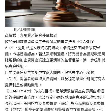
圖／本報資料庫
商傳媒
｜方承業／綜合外電報導
攸關美國數位資產產業未來發展的重要法案《CLARITY
Act》，近期已進入最終協商階段，準備送交美國參議院審
議。市場普遍認為，若法案順利通過，將有機會為長期缺乏明
確規範的加密貨幣產業建立更清晰的監管框架，進一步吸引機
構資金進場。
目前協商焦點主要集中在兩大議題，包括去中心化金融
（DeFi）開發者的法律責任範圍，以及穩定幣是否能向持有人
提供利息或獎勵機制。
《CLARITY Act》的核心目標，是釐清數位資產究竟應由哪個
監管機關負責管理，以及界定不同類型加密資產的法律定位。
長期以來，美國證券交易委員會（SEC）與商品期貨交易委員
會（CFTC）對部分加密資產的監管權責存在重疊與爭議，也