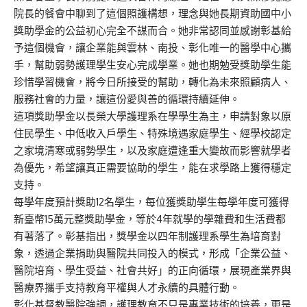
院長的餐會中聊到了這個照護構想，理念與她長期資助國中小
獎助學金的公益初心完全不謀而合。她非常認同並感謝彰基給
予這個機會，讓企業能與雲林、南投、彰化唯一的醫學中心攜
手，幫助弱勢護理學生安心完成學業。她也期勉受獎助學生能
珍惜學習機會，將今日所接受的幫助，轉化為未來照顧病人、
服務社會的力量，讓這份愛與善的循環持續延伸。
這項獎助學金以長榮大學護理系在學學生為主，申請對象以原
住民學生、中低收入戶學生、特殊境遇家庭學生、經學校認定
之家境清寒或弱勢學生，以及家庭遭逢重大變故而影響就學者
為優先，希望讓真正需要協助的學生，能在求學路上獲得穩定
支持。
每學年度預計獎助12名學生，每位獲獎助學生每學年度可獲得
新臺幣15萬元整獎助學金，等於4年就學的學雜費和生活費都
有著落了。彰基指出，獎學金以四年制護理系學生為培育對
象，透過企業捐助與醫院共同投入的模式，形成「企業公益、
醫院培育、學生受益、社會共好」的正向循環，展現產業界與
醫療界攜手支持教育平權與人才永續的具體行動。
彰化基督教醫院強調，護理教育不只是專業技術的培養，更是