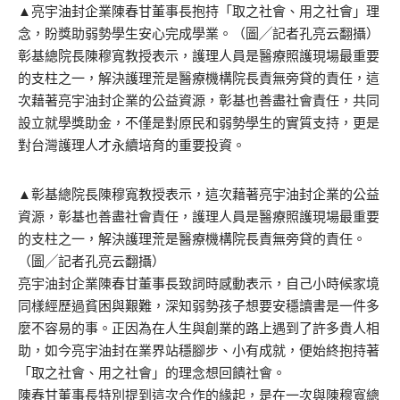
▲亮宇油封企業陳春甘董事長抱持「取之社會、用之社會」理
念，盼獎助弱勢學生安心完成學業。（圖╱記者孔亮云翻攝）
彰基總院長陳穆寬教授表示，護理人員是醫療照護現場最重要
的支柱之一，解決護理荒是醫療機構院長責無旁貸的責任，這
次藉著亮宇油封企業的公益資源，彰基也善盡社會責任，共同
設立就學獎助金，不僅是對原民和弱勢學生的實質支持，更是
對台灣護理人才永續培育的重要投資。
▲彰基總院長陳穆寬教授表示，這次藉著亮宇油封企業的公益
資源，彰基也善盡社會責任，護理人員是醫療照護現場最重要
的支柱之一，解決護理荒是醫療機構院長責無旁貸的責任。
（圖╱記者孔亮云翻攝）
亮宇油封企業陳春甘董事長致詞時感動表示，自己小時候家境
同樣經歷過貧困與艱難，深知弱勢孩子想要安穩讀書是一件多
麼不容易的事。正因為在人生與創業的路上遇到了許多貴人相
助，如今亮宇油封在業界站穩腳步、小有成就，便始終抱持著
「取之社會、用之社會」的理念想回饋社會。
陳春甘董事長特別提到這次合作的緣起，是在一次與陳穆寬總