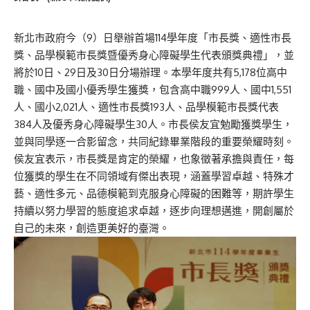
新北市政府今（9）日舉辦首場114學年度「市長獎、適性市長
獎、品學模範市長獎暨優秀身心障礙學生代表頒獎典禮」，並
將於10日、29日及30日分場辦理。本學年度共有5,178位高中
職、國中及國小優秀學生獲獎，包含高中職999人、國中1,551
人、國小2,021人、適性市長獎193人、品學模範市長獎代表
384人及優秀身心障礙學生30人。市長侯友宜勉勵獲獎學生，
並與同學逐一合影留念，共同紀錄畢業階段的重要榮耀時刻。
侯友宜表示，市長獎是肯定的榮耀，也象徵著承擔與責任，每
位獲獎的學生在不同領域有傑出表現，涵蓋學習卓越、特殊才
藝、適性多元、品德模範到克服身心障礙的困難等，期許學生
持續以努力學習的態度追求卓越，逐步向理想邁進，開創屬於
自己的未來，創造更美好的臺灣。