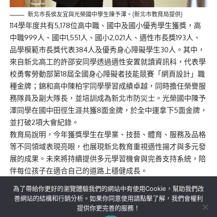
新北市長侯友宜與光榮國中學生陳予澤。(新北市教育局提供)
114學年度共有5,178位高中職、國中及國小優秀學生獲獎，高
中職999人、國中1,551人、國小2,021人、適性市長獎193人、
品學模範市長獎代表384人及優秀身心障礙學生30人。其中，
來自新北高工的許邵安同學透過適性安置就讀資訊科，代表學
校勇奪勞動部第18屆全國身心障礙者技能競賽「網頁設計」職
種金牌；錦和高中陳柏宇同學學習成績卓越，同時擔任榮譽服
務隊員及副大隊長，並培訓成為新北市防災士。光榮國中陳予
澤同學在國中田徑生涯共獲8面金牌，於全中運拿下5面金牌，
並打破2項大會紀錄。
教育局說明，今年獲獎學生在學業、技藝、體育、服務及品格
等不同領域表現亮眼，也展現新北教育重視適性揚才與多元發
展的成果。未來將持續提供多元學習機會與完善支持系統，陪
伴每位孩子在適合自己的道路上穩健成長。
為了帶給你更好的瀏覽體驗我們的網站中有使用Cookie，幫助我們改
善網站的結構和行銷分析。如果你同意使用請點擊了解，我們會權利
提供你更完善的服務！
關於我們
隱私權政策
聯絡我們