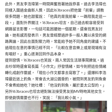
此外，男友李浩瑋第一時間興奮抱著她說恭喜，過去李浩瑋也
同樣入圍過金曲新人獎，因此163braces把他當「前輩」請教
很多問題，她也甜蜜說：「他真的是我前輩，一路陪我走這一
段。」面對外界關注，163braces坦言，自己過去較容易受到
網路留言影響，一句話可能困擾她一個星期，還會找男友討
論。她有感而發表示，男友曾經歷過許多一般人難以承受的網
路輿論，因此在面對壓力時，常能給予她不同角度的建議。不
過現在在意的事情已經不同，「比較在意音樂上或是現場有沒
有唱好。」重心逐漸回到作品本身。
提到戀情，163braces也笑說，兩人常因生活瑣事鬧脾氣。過
去吵架時還會寫長篇「小作文」抒發情緒，如今則把這些情緒
轉化成創作靈感，「現在小作文都拿去寫歌了。」還爆料李浩
瑋最近迷上釣魚，常會去大湖公園垂釣，被問到男友釣到魚會
不會煮給她吃？她吐槽：「他沒釣到魚，屬於姜太公型的。」
另外163braces也坦言絕對無法接受男友拍MV時吻其他女生，
即使劇情需要也不行，笑說：「我比較小氣。」