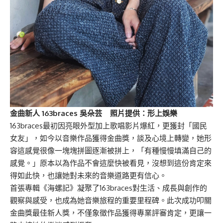
金曲新人 163braces 吳朵芸 照片提供：形上娛樂
163braces最初因亮眼外型加上歌唱影片爆紅，更獲封「國民
女友」，如今以音樂作品獲得金曲獎，談及心境上轉變，她形
容這感覺很像一塊塊拼圖逐漸被拼上，「有種慢慢填滿自己的
感覺。」原本以為作品不會這麼快被看見，沒想到這份肯定來
得如此快，也讓她對未來的音樂道路更有信心。
首張專輯《海螺記》凝聚了163braces對生活、成長與創作的
觀察與感受，也成為她音樂旅程的重要里程碑。此次成功叩關
金曲獎最佳新人獎，不僅象徵作品獲得專業評審肯定，更讓一