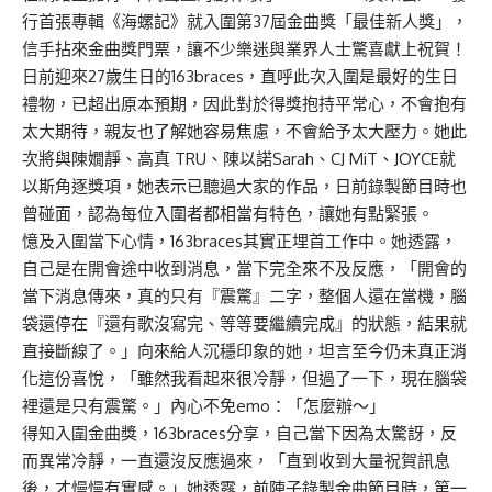
行首張專輯《海螺記》就入圍第37屆金曲獎「最佳新人獎」，
信手拈來金曲獎門票，讓不少樂迷與業界人士驚喜獻上祝賀！
日前迎來27歲生日的163braces，直呼此次入圍是最好的生日
禮物，已超出原本預期，因此對於得獎抱持平常心，不會抱有
太大期待，親友也了解她容易焦慮，不會給予太大壓力。她此
次將與陳嫺靜、高真 TRU、陳以諾Sarah、CJ MiT、JOYCE就
以斯角逐獎項，她表示已聽過大家的作品，日前錄製節目時也
曾碰面，認為每位入圍者都相當有特色，讓她有點緊張。
憶及入圍當下心情，163braces其實正埋首工作中。她透露，
自己是在開會途中收到消息，當下完全來不及反應，「開會的
當下消息傳來，真的只有『震驚』二字，整個人還在當機，腦
袋還停在『還有歌沒寫完、等等要繼續完成』的狀態，結果就
直接斷線了。」向來給人沉穩印象的她，坦言至今仍未真正消
化這份喜悅，「雖然我看起來很冷靜，但過了一下，現在腦袋
裡還是只有震驚。」內心不免emo：「怎麼辦～」
得知入圍金曲獎，163braces分享，自己當下因為太驚訝，反
而異常冷靜，一直還沒反應過來，「直到收到大量祝賀訊息
後，才慢慢有實感。」她透露，前陣子錄製金曲節目時，第一