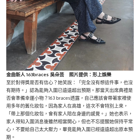
金曲新人 163braces 吳朵芸 照片提供：形上娛樂
至於對得獎是否有信心？她笑說：「完全沒有想這件事，也沒
有期待。」認為能夠入圍已遠遠超出預期。那當天出席典禮是
否會準備幸運小物？163 braces透露，自己應該會帶著家裡使
用多年的舊化妝包，因為家人在高雄，這次不會特別上來，
「帶上那個化妝包，會有家人陪在身邊的感覺。」她也表示，
家人得知入圍消息後雖然相當開心，但也不忘提醒她保持平常
心，不要給自己太大壓力，畢竟能夠入圍已經遠遠超出原本預
期。