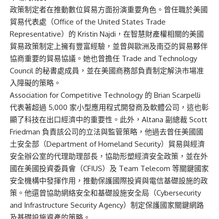
政策制定者在推動數位貿易方面扮演重要角色。曾任職於美國
貿易代表處（Office of the United States Trade
Representative）的 Kristin Najdi，在智慧財產權相關的美國
貿易政策制定上擁有豐富經驗，並曾與歐洲及南亞的貿易夥伴
協商重要的貿易協議。她也曾擔任 Trade and Technology
Council 的秘書處成員，並在美國商務部負責制定解決市場准
入障礙的策略。
Association for Competitive Technology 的 Brian Scarpelli
代表著超過 5,000 家小型應用程式開發商及軟體公司，這也彰
顯了科技在出口經濟中的重要性。此外，Altana 副總裁 Scott
Friedman 負責該公司的立法與監管策略，他過去曾任美國國
土安全部（Department of Homeland Security）貿易與經濟
安全辦公室的代理助理部長，協助形塑經濟安全政策，並在外
國在美國投資委員會（CFIUS）及 Team Telecom 等關鍵國家
安全機構中發揮作用，推動保護國際投資與電信基礎設施的政
策。他還曾協助網絡安全和基礎設施安全局（Cybersecurity
and Infrastructure Security Agency）制定保護國家關鍵網路
及基礎設施資產的策略。