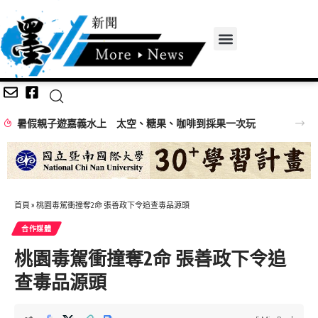
暑假親子遊嘉義水上 太空、糖果、咖啡到採果一次玩
首頁
»
桃園毒駕衝撞奪2命 張善政下令追查毒品源頭
合作媒體
桃園毒駕衝撞奪2命 張善政下令追
查毒品源頭