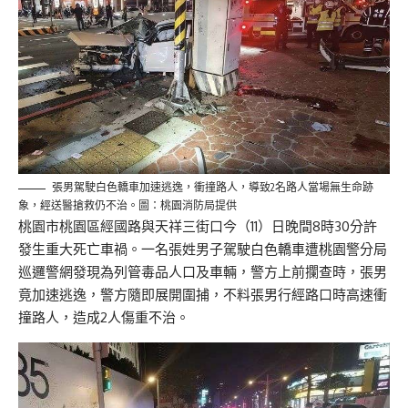
張男駕駛白色轎車加速逃逸，衝撞路人，導致2名路人當場無生命跡
象，經送醫搶救仍不治。圖：桃園消防局提供
桃園市桃園區經國路與天祥三街口今（11）日晚間8時30分許
發生重大死亡車禍。一名張姓男子駕駛白色轎車遭桃園警分局
巡邏警網發現為列管毒品人口及車輛，警方上前攔查時，張男
竟加速逃逸，警方隨即展開圍捕，不料張男行經路口時高速衝
撞路人，造成2人傷重不治。