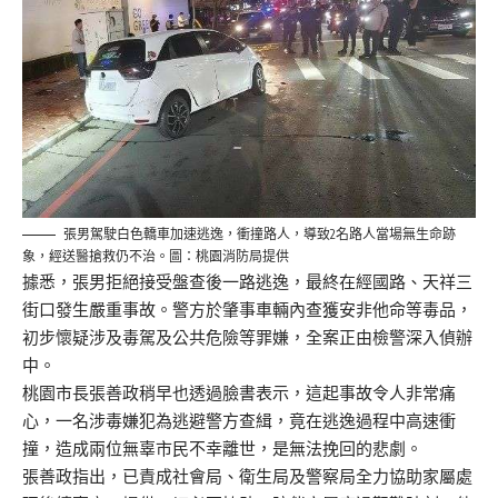
張男駕駛白色轎車加速逃逸，衝撞路人，導致2名路人當場無生命跡
象，經送醫搶救仍不治。圖：桃園消防局提供
據悉，張男拒絕接受盤查後一路逃逸，最終在經國路、天祥三
街口發生嚴重事故。警方於肇事車輛內查獲安非他命等毒品，
初步懷疑涉及毒駕及公共危險等罪嫌，全案正由檢警深入偵辦
中。
桃園市長張善政稍早也透過臉書表示，這起事故令人非常痛
心，一名涉毒嫌犯為逃避警方查緝，竟在逃逸過程中高速衝
撞，造成兩位無辜市民不幸離世，是無法挽回的悲劇。
張善政指出，已責成社會局、衛生局及警察局全力協助家屬處