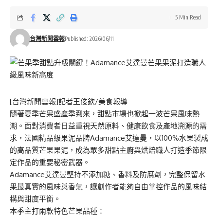
5 Min Read
台灣新聞雲報
Published: 2026/06/11
[台灣新聞雲報]記者王俊欽/美食報導
隨著夏季芒果盛產季到來，甜點市場也掀起一波芒果風味熱
潮。面對消費者日益重視天然原料、健康飲食及產地溯源的需
求，法國精品級果泥品牌Adamance艾達曼，以100%水果製成
的高品質芒果果泥，成為眾多甜點主廚與烘焙職人打造季節限
定作品的重要秘密武器。
Adamance艾達曼堅持不添加糖、香料及防腐劑，完整保留水
果最真實的風味與香氣，讓創作者能夠自由掌控作品的風味結
構與甜度平衡。
本季主打兩款特色芒果品種：