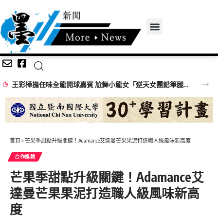
王彩樺擔任味全龍開球嘉賓 尬舞小龍女「逆天女團鉛筆腿」搶鏡
首頁
»
芒果季甜點升級關鍵！Adamance艾達曼芒果果泥打造職人級風味新高度
合作媒體
芒果季甜點升級關鍵！Adamance艾
達曼芒果果泥打造職人級風味新高
度