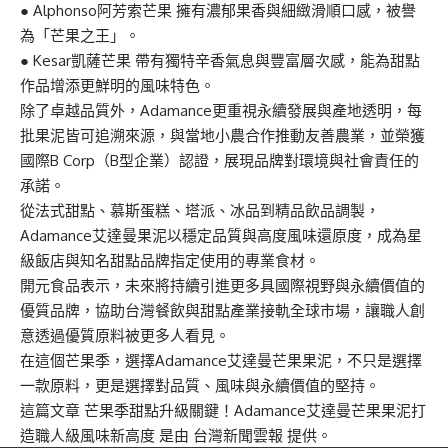
● Alphonso阿芳索芒果 擁有濃郁果香與細緻滑順口感，被譽
為「芒果之王」。
● Kesar凱薩芒果 帶有獨特辛香氣息與豐富層次感，能為甜點
作品增添更鮮明的風味特色。
除了卓越品質外，Adamance更重視永續發展與產地透明，每
批果泥皆可追溯來源，與當地小農合作推動友善農業，並榮獲
國際B Corp（B型企業）認證，展現品牌對環境與社會責任的
承諾。
從法式甜點、慕斯蛋糕、塔派、冰品到精品飲品調製，
Adamance艾達曼果泥以穩定品質與高度風味還原度，成為星
級飯店與知名甜點品牌指定使用的專業食材。
開元食品表示，未來將持續引進更多具國際視野與永續價值的
優質品牌，協助台灣餐飲與甜點產業接軌全球市場，讓職人創
意透過優質原料被更多人看見。
在這個芒果季，選擇Adamance艾達曼芒果果泥，不只是選擇
一款原料，更是選擇對品質、風味與永續價值的堅持。
這篇文章
芒果季甜點升級關鍵！Adamance艾達曼芒果果泥打
造職人級風味新高度
是由
台灣新聞雲報
提供。