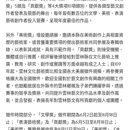
奬」5類及「貢獻奬」等4大獎項10項類別，提供各類型藝文創
作者發表及競藝的舞台，每年皆有數百位的文學、美術、表演
藝術創作者投入競賽，呈現年度最佳的作品。
另外「美術獎」增設邀請展，邀請本縣在美術創作上具相當資
歷的藝術家，或曾獲重要獎項的傑出藝術家共同參展及專輯收
錄，以表彰其成就，具有示範作用。「貢獻獎」則接受機關、
團體或自行推薦，經評審後頒發給對雲林縣在文化藝術上推
廣、教育、研究、創作或實踐等方面卓越有成之人士；自109
年起，雲林文化藝術獎比照全國各大美展徵件規模，將參賽資
格擴大為全國徵件，歡迎全國對於藝文創作有興趣的相關工作
者，也鼓勵旅居在外縣市的雲林鄉親及子弟們踴躍參與，透過
賽事的競爭及獎挹，共同提升雲林藝文的作品水準及創作風
氣，並且發掘、表揚長年對雲林藝文有所貢獻的個人或團體。
徵件時間部分，「文學獎」徵件期間為6月2日起至8月18日
止；「表演藝術奬」及「貢獻獎」為6月5日至8月18日止；
「美術奬」獲邀參展收件為8月17日至19日，「美術奬」《水