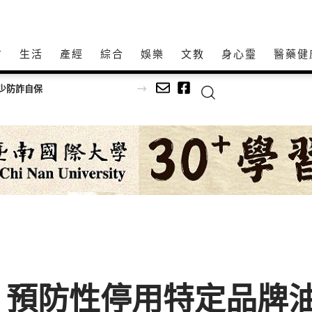
方
生活
產經
綜合
娛樂
文教
身心𩆜
醫藥健
少防詐自保
 預防性停用特定品牌