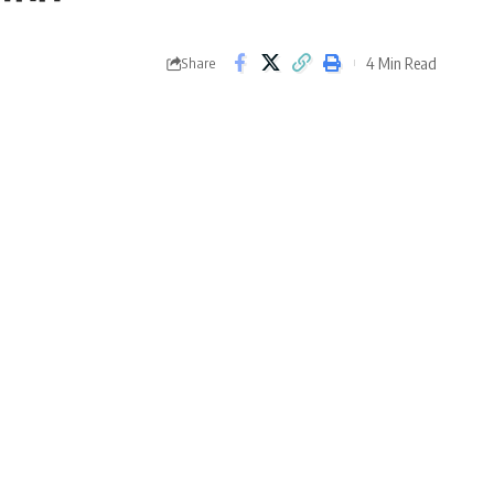
4 Min Read
Share