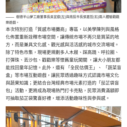
樹德半山夢工廠董事長吳宜叡(左)與南投市長張嘉哲(右)兩人體驗戳戳
樂遊戲。
本次特別打造「質感市場攤商」專區，
以美學陳列與風格
化佈置重新詮釋市場空間，
讓傳統市場不再只是買菜的地
方，而是兼具文化感、觀光感與活活感的城市交流場域。
除了特色市集，
現場更規劃多人木屐、踩高蹺、呼拉圈、
打彈珠、丟沙包、戳戳樂等懷舊童玩闖關 ，讓大小朋友都
能找回童年記憶。此外，還有 「全民估價王」、 「蔬菜盲
盒」等市場互動遊戲，
讓民眾透過趣味方式認識市場文化
與蔬果知識；
更結合台灣經典市場元素打造的「茄芷袋盲
包」活動，
更將成為現場熱門打卡亮點，
民眾消費滿額即
可抽取茄芷袋驚喜好禮，增添活動趣味性與參與感。