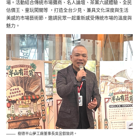
場。
活動結合傳統市場攤商、名人論壇、茶薰六感體驗、全民
估價王、童玩闖關等 ，打造全台少見、兼具文化深度與生活
美感的市場藝術節，
邀請民眾一起重新感受傳統市場的溫度與
魅力。
樹德半山夢工廠董事長吳宜叡致詞。