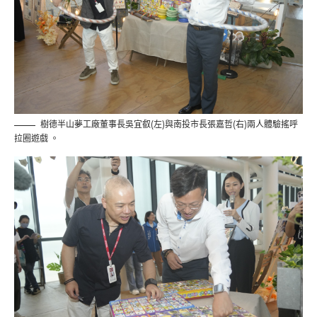
樹德半山夢工廠董事長吳宜叡(左)與南投市長張嘉哲(右)兩人體驗搖呼
拉圈遊戲 。