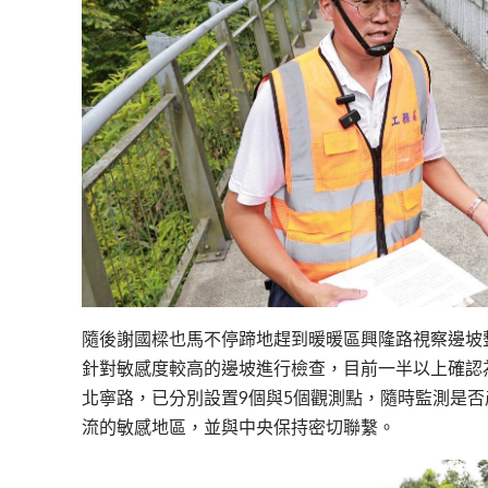
隨後謝國樑也馬不停蹄地趕到暖暖區興隆路視察邊坡
針對敏感度較高的邊坡進行檢查，目前一半以上確認
北寧路，已分別設置9個與5個觀測點，隨時監測是
流的敏感地區，並與中央保持密切聯繫。