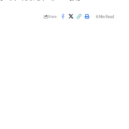
6 Min Read
Share