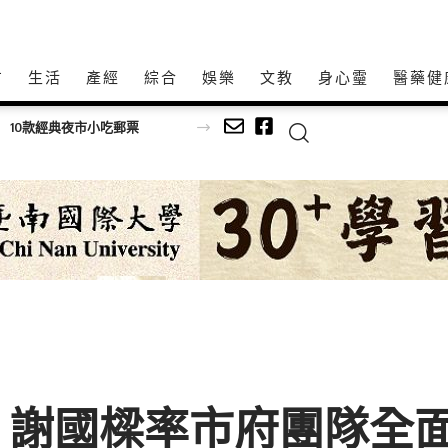
方
生活
產經
綜合
娛樂
文教
身心𩆜
醫藥健
2026臺北永續競爭力論壇暨淨零行動特展》松山文創登場！ 企業、市民化身淨零英雄，成就臺北永續未來
 謝國樑率市府團隊全