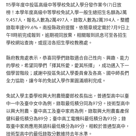
115學年度中投區高級中等學校免試入學分發作業今(7)日放
榜！本學年度高級中等學校免試入學一般生總招生名額為2萬
9,457人，報名人數為2萬497人，錄取人數為2萬394人，整體
錄取率達99.6%。南投縣政府提醒，依簡章規定需於7月9日上
午11時前完成報到，逾期視同放棄，相關報到訊息可至各招生
學校網站查詢，或逕洽各招生學校教務處。
縣府教育處表示，恭喜同學們錄取適合自己性向、興趣、能力
的學校，希望同學們「擇其所愛，愛其所擇」，成功邁入下一
個學習階段；感謝中投區免試入學委員會及各高、國中師長們
全力協助，讓今年的免試入學作業圓滿順利完成。
免試入學主委學校興大附農簡慶郎校長指出，普通型高中以臺
中一中及臺中女中為例，錄取最低積分同為97分。技術型高中
以興大附農、臺中高工及臺中家商為例，錄取興大附農畜產保
健科最低積分為89分；臺中高工電機科最低積分為93分；錄
取臺中家商應用英語科最低積分為89分，相較於普通型高中，
技術型高中的最低錄取分數維持去年水準。