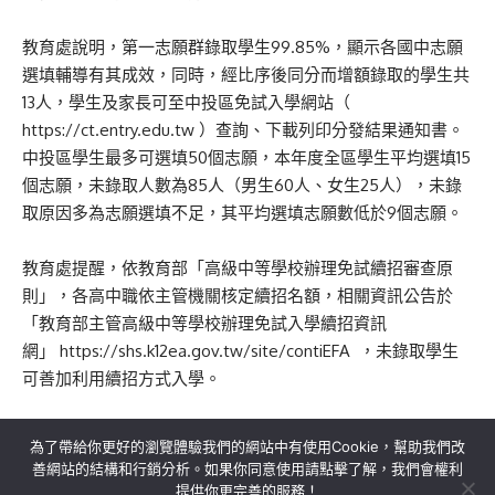
教育處說明，第一志願群錄取學生99.85%，顯示各國中志願
選填輔導有其成效，同時，經比序後同分而增額錄取的學生共
13人，學生及家長可至中投區免試入學網站（
https://ct.entry.edu.tw ）查詢、下載列印分發結果通知書。
中投區學生最多可選填50個志願，本年度全區學生平均選填15
個志願，未錄取人數為85人（男生60人、女生25人），未錄
取原因多為志願選填不足，其平均選填志願數低於9個志願。
教育處提醒，依教育部「高級中等學校辦理免試續招審查原
則」，各高中職依主管機關核定續招名額，相關資訊公告於
「教育部主管高級中等學校辦理免試入學續招資訊
網」
https://shs.k12ea.gov.tw/site/contiEFA
，未錄取學生
可善加利用續招方式入學。
為了帶給你更好的瀏覽體驗我們的網站中有使用Cookie，幫助我們改
善網站的結構和行銷分析。如果你同意使用請點擊了解，我們會權利
提供你更完善的服務！