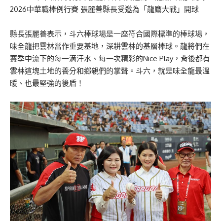
2026中華職棒例行賽 張麗善縣長受邀為「龍鷹大戰」開球
縣長張麗善表示，斗六棒球場是一座符合國際標準的棒球場，
味全龍把雲林當作重要基地，深耕雲林的基層棒球。龍將們在
賽季中流下的每一滴汗水、每一次精彩的Nice Play，背後都有
雲林這塊土地的養分和鄉親們的掌聲。斗六，就是味全龍最溫
暖、也最堅強的後盾！