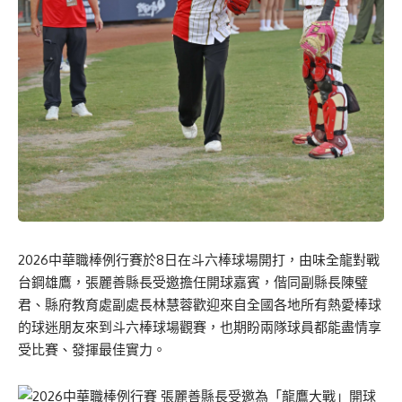
2026中華職棒例行賽於8日在斗六棒球場開打，由味全龍對戰
台鋼雄鷹，張麗善縣長受邀擔任開球嘉賓，偕同副縣長陳璧
君、縣府教育處副處長林慧蓉歡迎來自全國各地所有熱愛棒球
的球迷朋友來到斗六棒球場觀賽，也期盼兩隊球員都能盡情享
受比賽、發揮最佳實力。