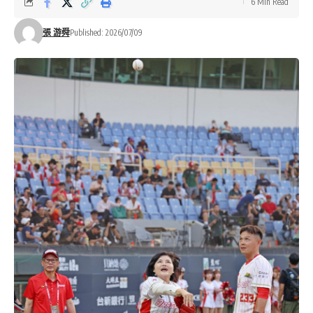
6 Min Read
張 游舜
Published: 2026/07/09