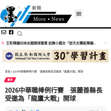
王彩樺擔任味全龍開球嘉賓 尬舞小龍女「逆天女團鉛筆腿」搶鏡
首頁
»
2026中華職棒例行賽 張麗善縣長受邀為「龍鷹大戰」開球
體育
2026中華職棒例行賽 張麗善縣長
受邀為「龍鷹大戰」開球