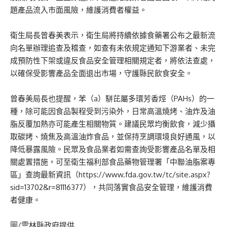
題產品流入市面風險，維護消費者權益。
衛生局長曾春美表示，衛生局將持續依據食藥署公布之最新流
向名單辦理追查及稽查，如查有未依規定通知下游業者、未完
成預防性下架或違反食品安全管理相關規定者，將依法查處，
以確保受影響產品全面退出市場，守護縣民飲食安全。
曾春美局長也提醒，苯（a）駢芘屬多環芳香烴（PAHs）的一
種，除可能因食品製程受到污染外，日常高溫燒烤、油炸及油
脂反覆加熱亦可能產生相關物質。建議民眾均衡飲食，減少攝
取碳烤、燒焦及高溫油炸食品，並保持烹調環境良好通風，以
降低暴露風險。民眾及食品業者如需查詢受影響產品名單及相
關處置措施，可至衛生福利部食品藥物管理署「中聯油脂案專
區」查詢最新資訊（https://www.fda.gov.tw/tc/site.aspx?
sid=13702&r=81116377），共同落實食品安全管理，維護消費
者健康。
圖/雲林縣政府提供