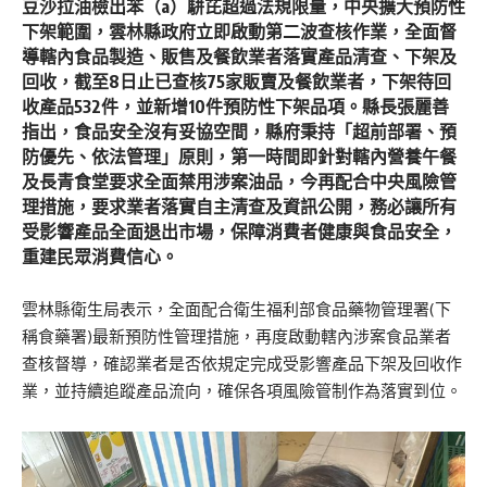
豆沙拉油檢出苯（a）駢芘超過法規限量，中央擴大預防性
下架範圍，雲林縣政府立即啟動第二波查核作業，全面督
導轄內食品製造、販售及餐飲業者落實產品清查、下架及
回收，截至8日止已查核75家販賣及餐飲業者，下架待回
收產品532件，並新增10件預防性下架品項。縣長張麗善
指出，食品安全沒有妥協空間，縣府秉持「超前部署、預
防優先、依法管理」原則，第一時間即針對轄內營養午餐
及長青食堂要求全面禁用涉案油品，今再配合中央風險管
理措施，要求業者落實自主清查及資訊公開，務必讓所有
受影響產品全面退出市場，保障消費者健康與食品安全，
重建民眾消費信心。
雲林縣衛生局表示，全面配合衛生福利部食品藥物管理署(下
稱食藥署)最新預防性管理措施，再度啟動轄內涉案食品業者
查核督導，確認業者是否依規定完成受影響產品下架及回收作
業，並持續追蹤產品流向，確保各項風險管制作為落實到位。