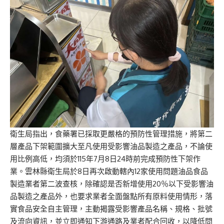
衛生局指出，食藥署已採取更嚴格的預防性管理措施，將第二
層產品下架範圍擴大至凡使用受影響油品製造之產品，不論使
用比例高低，均須於115年7月8日24時前完成預防性下架作
業。雲林縣衛生局於8日再次啟動轄內12家使用問題油品食品
製造業者第二波查核，除確認是否新增使用20％以下受影響油
品製造之產品外，也要求業者全面盤點所有原料使用情形，落
實食品安全自主管理，主動揭露受影響產品名稱、規格、批號
及流向資訊，並立即通知下游通路及業者配合回收，以降低問