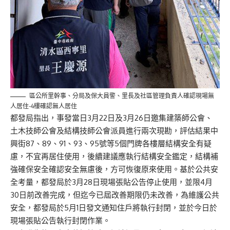
區公所里幹事、分局及保大員警、里長及社區管理負責人確認現場無
人居住-4樓確認無人居住
都發局指出，事發當日3月22日及3月26日邀集建築師公會、
土木技師公會及結構技師公會派員進行兩次現勘，評估結果中
興街87、89、91、93、95號等5個門牌各樓層結構安全有疑
慮，不宜再居住使用，後續建議應執行結構安全鑑定，結構補
強確保安全確認安全無慮後，方可恢復原來使用。基於公共安
全考量，都發局於3月28日現場張貼公告停止使用，並限4月
30日前改善完成，但迄今已屆改善期限仍未改善，為維護公共
安全，都發局於5月1日發文通知住戶將執行封閉，並於今日於
現場張貼公告執行封閉作業。