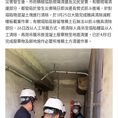
災害發生後，市府積極協助現場清運及災民安置，有關現場清
運部分，都發局於發生災害隔日即派遣長臂式抓斗進場，針對
塌陷物混凝土塊進行清除，於3月25日大致完成機具清除減輕
樓板載重作業；有關塌陷區餘留堆積土石無法以抓斗機具清除
部份，26日改以人工吊籠方式，將清除人員吊至塌陷樓區以人
工清除，再用吊籠吊掛混凝土廢棄物至地面清運，已於4月1日
完成廢棄物及鄰地施作必要所堆積土方清運作業。