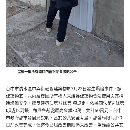
屋後一樓所有開口門窗封閉並張貼公告
台中市清水區中興街老舊建築物於3月22日發生塌陷事件，該
建築物五、六兩層樓因所有權人未維護建築物合法使用與其構
造設備安全，違反建築法第77條第1項規定，依據同法第91條第
1項處以罰鍰，每層各裁處最高金額30萬，共計60萬元。台中
市政府都市發展局說明，基於公共安全考量，都發局限4月30
日前改善完成，但迄今已屆改善期限仍未改善，為維護公共安