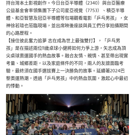
持台灣本土影視創作。今日台亞半導體（2340）與台亞醫療
公益基金會率領集團下子公司星亞視覺（7753）、積亞半導
體、和亞智慧及冠亞半導體等包場觀看電影「乒乓男孩」，女
神徐若瑄也蒞臨現場，並出席映後座談與員工們分享拍攝期間
的心路歷程。
【接住彼此奮力追夢 志在成為世上最強雙打】，「乒乓男
孩」是在描述兩位11歲桌球小健將如何力爭上游，矢志成為頂
尖桌球奧運國手的熱血故事。融合友情、親情、甚至帶出現實
考量、城鄉差距，以及家庭條件的不同，兩人的友誼面臨考
驗，最終須在國手選拔賽上一決勝負的故事。延續著2024巴
黎奧運熱潮，透過「乒乓男孩」中的熱血氛圍，激起心中最初
的悸動。