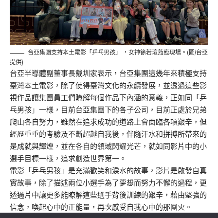
台亞集團支持本土電影「乒乓男孩」 ，女神徐若瑄蒞臨現場。(圖/台亞
提供)
台亞半導體副董事長戴圳家表示，台亞集團這幾年來積極支持
臺灣本土電影，除了使得臺灣文化的永續發展，並透過這些影
視作品讓集團員工們瞭解每個作品下內涵的意義，正如同「乒
乓男孩」一樣，目前台亞集團下的各子公司，目前正處於兄弟
爬山各自努力，雖然在追求成功的道路上會面臨各項艱辛，但
經歷重重的考驗及不斷超越自我後，伴隨汗水和拼搏所帶來的
是成就與輝煌，並在各自的領域閃耀光芒，就如同影片中的小
選手目標一樣，追求創造世界第一。
電影「乒乓男孩」是充滿歡笑和淚水的故事，影片是啟發自真
實故事，除了描述兩位小選手為了夢想而努力不懈的過程，更
透過片中讓更多能瞭解這些選手背後訓練的艱辛，藉由堅強的
信念，喚起心中的正能量，再次感受自我心中的那團火。