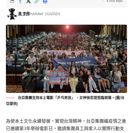
6 Min Read
黃 李舜
Published: 2024/10/26
台亞集團支持本土電影「乒乓男孩」 ，女神徐若瑄蒞臨現場。(圖/台
亞提供)
為使本土文化永續發展，實現台灣精神，台亞集團繼疫情之後
已連續第3年舉辦電影日，邀請集團員工與家人以實際行動支