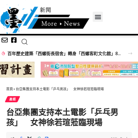
百年歷史建築「西螺街長宿舍」轉身「西螺客町文化館」8/8啟用 首展解密日治至今政治變遷史
首頁
»
台亞集團支持本土電影「乒乓男孩」 女神徐若瑄蒞臨現場
產經
台亞集團支持本土電影「乒乓男
孩」 女神徐若瑄蒞臨現場