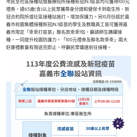
市民至社區接種站或醫療院所接種新冠JN.1疫苗均可獲得100元
禮券，請65歲(含)以上民眾攜帶身分證和健保卡到衛生所、新
冠合約院所或社區接種站施打，增加保護力。另10月份起於嘉
義市校園集體接種新冠JN.1疫苗的學生及教職員工皆可獲得嘉
義市限定「乖乖打疫苗」聯名款乖乖1包，籲請師生踴躍接
種，一同提升校園防護力。「100元禮券及聯名款乖乖」兩大
好康禮數量有限送完即止，呼籲民眾儘速前往接種。