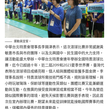
運動員宣誓。
中華台北特奧會理事長李錫津表示，這次滾球比賽非常感謝黃
敏惠市長與市府團隊，以及北興國中、民生國中的大力支持，
讓活動能盛大舉辦。中華台北特奧會連年舉辦全國特奧滾球比
賽，迄今已超過十年，近二屆2019和2023夏季世界賽，臺灣代
表隊在滾球項目成績亮眼，個人組與團體組皆獲多面金牌。李
理事長說明，特奧滾球所需技術門檻不高，規則容易理解，與
小時玩玻璃珠、保齡球等運動性質類似，團體比賽又能兼顧運
動與互動，在推廣的接受度與練習成果相當不錯。今年為營造
類似國際賽事的環境，避免天候影響比賽與選手表現，因此首
次在室內辦理比賽，期望未來能從訓練就能接軌國際賽事的規
格，儲備國內優秀的特奧運動員。