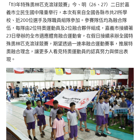
「113年特殊奧林匹克滾球競賽」今、明（26、27）二日於嘉
義市立民生國中隆重舉行，本次有來自全國各縣市共21所學
校、近200位選手及隊職員組隊參加。參賽隊伍均為融合隊
伍，每隊由2位特奧運動員及2位融合夥伴組成，嘉義市接續著
23日舉辦的全市適應體育融合運動會，在假日接續承辦全國特
殊奧林匹克滾球競賽，期望透過一連串融合運動賽事，推展特
奧融合理念，讓更多人看見特奧運動員的認真努力與傑出表
現。