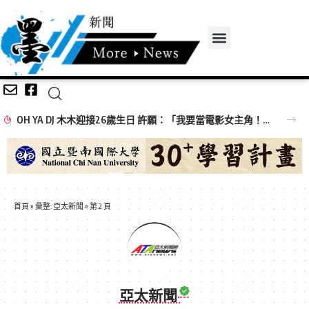
OH YA DJ 木木迎接26歲生日 許願：「我要當電影女主角！」
首頁
»
彙整: 亞太新聞
»
第 2 頁
亞太新聞