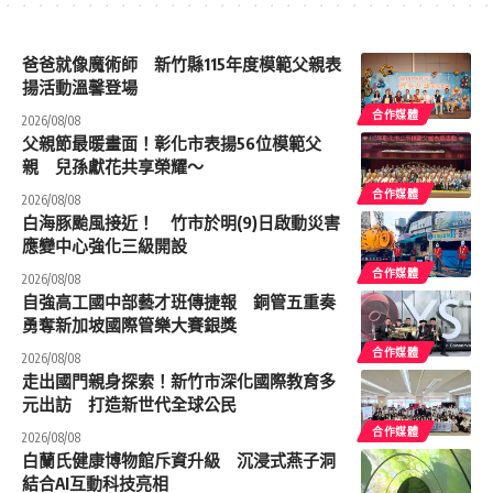
爸爸就像魔術師 新竹縣115年度模範父親表
揚活動溫馨登場
合作媒體
2026/08/08
父親節最暖畫面！彰化市表揚56位模範父
親 兒孫獻花共享榮耀～
合作媒體
2026/08/08
白海豚颱風接近！ 竹市於明(9)日啟動災害
應變中心強化三級開設
合作媒體
2026/08/08
自強高工國中部藝才班傳捷報 銅管五重奏
勇奪新加坡國際管樂大賽銀獎
合作媒體
2026/08/08
走出國門親身探索！新竹市深化國際教育多
元出訪 打造新世代全球公民
合作媒體
2026/08/08
白蘭氏健康博物館斥資升級 沉浸式燕子洞
結合AI互動科技亮相