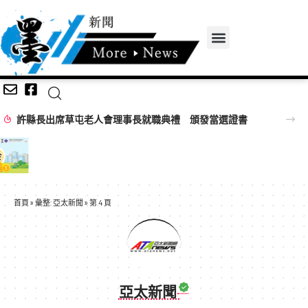
許縣長出席草屯老人會理事長就職典禮 頒發當選證書
首頁
»
彙整: 亞太新聞
»
第 4 頁
亞太新聞