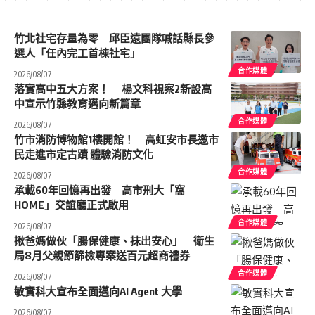
竹北社宅存量為零 邱臣遠團隊喊話縣長參
選人「任內完工首棟社宅」
合作媒體
2026/08/07
落實高中五大方案！ 楊文科視察2新設高
中宣示竹縣教育邁向新篇章
合作媒體
2026/08/07
竹市消防博物館1樓開館！ 高虹安市長邀市
民走進市定古蹟 體驗消防文化
合作媒體
2026/08/07
承載60年回憶再出發 高市刑大「窩
HOME」交誼廳正式啟用
合作媒體
2026/08/07
揪爸媽做伙「腸保健康、抹出安心」 衛生
局8月父親節篩檢專案送百元超商禮券
合作媒體
2026/08/07
敏實科大宣布全面邁向AI Agent 大學
2026/08/07