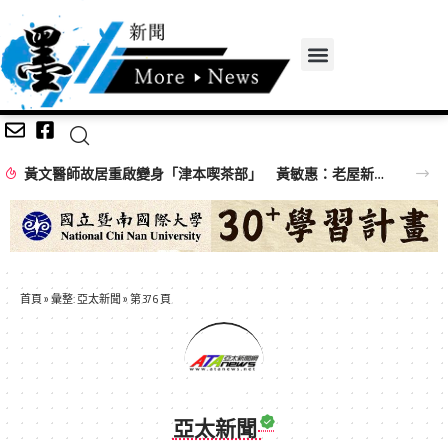
黃文醫師故居重啟變身「津本喫茶部」 黃敏惠：老屋新生再添木都亮點
首頁
»
彙整: 亞太新聞
»
第 376 頁
亞太新聞