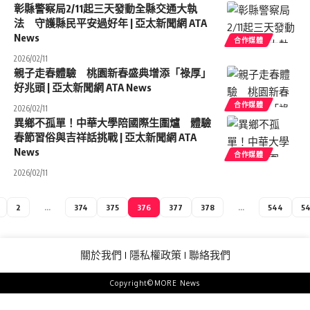
彰縣警察局2/11起三天發動全縣交通大執
法 守護縣民平安過好年 | 亞太新聞網 ATA
News
合作媒體
2026/02/11
親子走春體驗 桃園新春盛典增添「祿厚」
好兆頭 | 亞太新聞網 ATA News
合作媒體
2026/02/11
異鄉不孤單！中華大學陪國際生圍爐 體驗
春節習俗與吉祥話挑戰 | 亞太新聞網 ATA
News
合作媒體
2026/02/11
2
...
374
375
376
377
378
...
544
5
關於我們
隱私權政策
聯絡我們
Copyright©MORE News